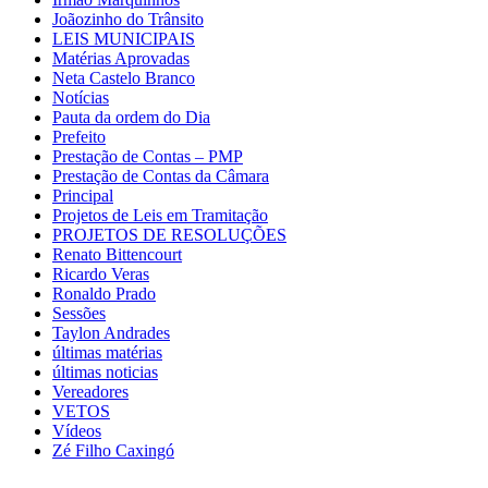
Joãozinho do Trânsito
LEIS MUNICIPAIS
Matérias Aprovadas
Neta Castelo Branco
Notícias
Pauta da ordem do Dia
Prefeito
Prestação de Contas – PMP
Prestação de Contas da Câmara
Principal
Projetos de Leis em Tramitação
PROJETOS DE RESOLUÇÕES
Renato Bittencourt
Ricardo Veras
Ronaldo Prado
Sessões
Taylon Andrades
últimas matérias
últimas noticias
Vereadores
VETOS
Vídeos
Zé Filho Caxingó