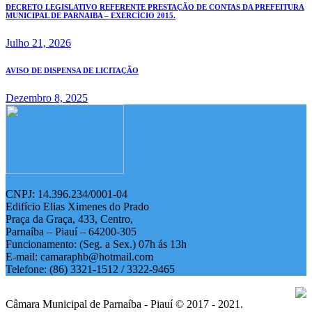
DECRETO LEGISLATIVO REFERENTE PRESTAÇÃO DE CONTAS DA PREFEITURA
MUNICIPAL DE PARNAIBA – EXERCÍCIO 2015.
Julho 21, 2026
AVISO DE DISPENSA DE LICITAÇÃO
Dezembro 8, 2025
CNPJ: 14.396.234/0001-04
Edifício Elias Ximenes do Prado
Praça da Graça, 433, Centro,
Parnaíba – Piauí – 64200-305
Funcionamento: (Seg. a Sex.) 07h ás 13h
E-mail: camaraphb@hotmail.com
Telefone: (86) 3321-1512 / 3322-9465
Câmara Municipal de Parnaíba - Piauí © 2017 - 2021.