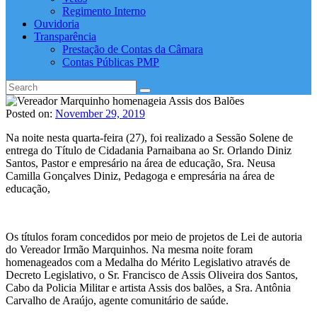
Regimento Interno
Ouvidoria
Transparência
Prestação de Contas da Câmara
Contas Públicas PMP
Posted on:
November 29, 2019
Na noite nesta quarta-feira (27), foi realizado a Sessão Solene de
entrega do Título de Cidadania Parnaibana ao Sr. Orlando Diniz
Santos, Pastor e empresário na área de educação, Sra. Neusa
Camilla Gonçalves Diniz, Pedagoga e empresária na área de
educação,
Os títulos foram concedidos por meio de projetos de Lei de autoria
do Vereador Irmão Marquinhos. Na mesma noite foram
homenageados com a Medalha do Mérito Legislativo através de
Decreto Legislativo, o Sr. Francisco de Ass
is Oliveira dos Santos,
Cabo da Policia Militar e artista Assis dos balões, a Sra. Antônia
Carvalho de Araújo, agente comunitário de saúde.