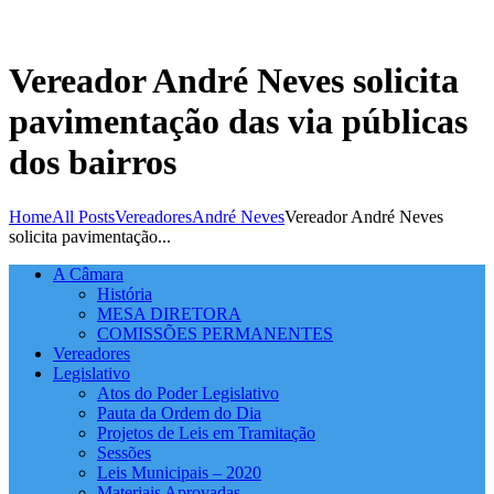
Vereador André Neves solicita
pavimentação das via públicas
dos bairros
Home
All Posts
Vereadores
André Neves
Vereador André Neves
solicita pavimentação...
A Câmara
História
MESA DIRETORA
COMISSÕES PERMANENTES
Vereadores
Legislativo
Atos do Poder Legislativo
Pauta da Ordem do Dia
Projetos de Leis em Tramitação
Sessões
Leis Municipais – 2020
Materiais Aprovadas