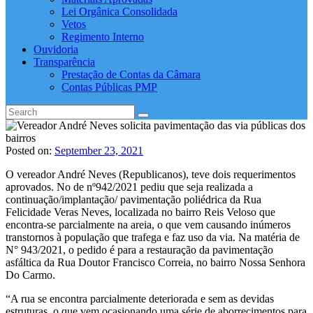
Lei Orgânica Consolidada
Vetos
Regimento Interno
Ouvidoria
Transparência
Prestação de Contas da Câmara
Contas Públicas PMP
Posted on:
September 23, 2021
O vereador André Neves (Republicanos), teve dois requerimentos
aprovados. No de nº942/2021 pediu que seja realizada a
continuação/implantação/ pavimentação poliédrica da Rua
Felicidade Veras Neves, localizada no bairro Reis Veloso que
encontra-se parcialmente na areia, o que vem causando inúmeros
transtornos à população que trafega e faz uso da via. Na matéria de
N° 943/2021, o pedido é para a restauração da pavimentação
asfáltica da Rua Doutor Francisco Correia, no bairro Nossa Senhora
Do Carmo.
“A rua se encontra parcialmente deteriorada e sem as devidas
estruturas, o que vem ocasionando uma série de aborrecimentos para