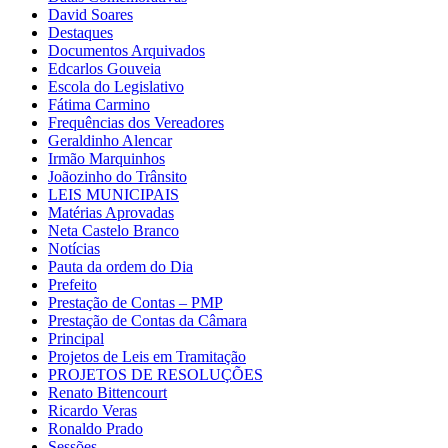
David Soares
Destaques
Documentos Arquivados
Edcarlos Gouveia
Escola do Legislativo
Fátima Carmino
Frequências dos Vereadores
Geraldinho Alencar
Irmão Marquinhos
Joãozinho do Trânsito
LEIS MUNICIPAIS
Matérias Aprovadas
Neta Castelo Branco
Notícias
Pauta da ordem do Dia
Prefeito
Prestação de Contas – PMP
Prestação de Contas da Câmara
Principal
Projetos de Leis em Tramitação
PROJETOS DE RESOLUÇÕES
Renato Bittencourt
Ricardo Veras
Ronaldo Prado
Sessões