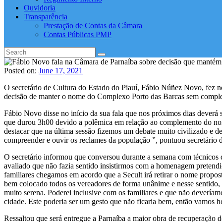
Ouvidoria
Transparência
Prestação de Contas da Câmara
Contas Públicas PMP
Posted on:
June 17, 2021
O secretário de Cultura do Estado do Piauí, Fábio Núñez Novo, fez n
decisão de manter o nome do Complexo Porto das Barcas sem compl
Fábio Novo disse no início da sua fala que nos próximos dias deverá
que durou 3h00 devido a polêmica em relação ao complemento do nom
destacar que na última sessão fizemos um debate muito civilizado e d
compreender e ouvir os reclames da população ”, pontuou secretário d
O secretário informou que conversou durante a semana com técnicos 
avaliado que não fazia sentido insistirmos com a homenagem pretendid
familiares chegamos em acordo que a Secult irá retirar o nome prop
bem colocado todos os vereadores de forma unânime e nesse sentido
muito serena. Poderei inclusive com os familiares e que não deveríamo
cidade. Este poderia ser um gesto que não ficaria bem, então vamos
Ressaltou que será entregue a Parnaíba a maior obra de recuperação