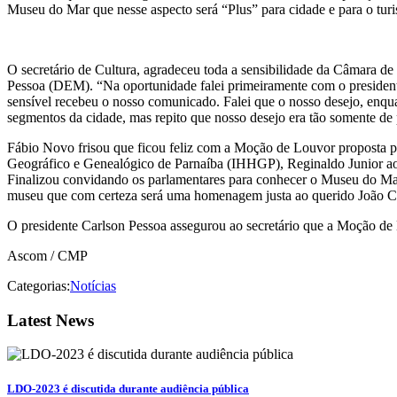
Museu do Mar que nesse aspecto será “Plus” para cidade e para o turi
O secretário de Cultura, agradeceu toda a sensibilidade da Câmara de
Pessoa (DEM). “Na oportunidade falei primeiramente com o president
sensível recebeu o nosso comunicado. Falei que o nosso desejo, enqua
segmentos da cidade, mas repito que nosso desejo era tão somente d
Fábio Novo frisou que ficou feliz com a Moção de Louvor proposta pe
Geográfico e Genealógico de Parnaíba (IHHGP), Reginaldo Junior ao ress
Finalizou convidando os parlamentares para conhecer o Museu do Mar
museu que com certeza será uma homenagem justa ao querido João C
O presidente Carlson Pessoa assegurou ao secretário que a Moção de 
Ascom / CMP
Categorias:
Notícias
Latest News
LDO-2023 é discutida durante audiência pública