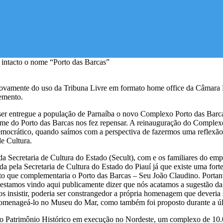
ovamente do uso da Tribuna Livre em formato home office da Câmara Mun
emento.
 ser entregue a população de Parnaíba o novo Complexo Porto das Barc
e do Porto das Barcas nos fez repensar. A reinauguração do Complexo
emocrático, quando saímos com a perspectiva de fazermos uma reflexão. 
e Cultura.
da Secretaria de Cultura do Estado (Secult), com e os familiares do e
a pela Secretaria de Cultura do Estado do Piauí já que existe uma fort
osto que complementaria o Porto das Barcas – Seu João Claudino. Port
, estamos vindo aqui publicamente dizer que nós acatamos a sugestão 
s insistir, poderia ser constrangedor a própria homenagem que deveria 
 homenageá-lo no Museu do Mar, como também foi proposto durante a úl
 do Patrimônio Histórico em execução no Nordeste, um complexo de 10.