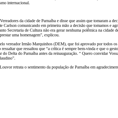
smo internacional.
 Vereadores da cidade de Parnaíba e disse que assim que tomaram a dec
e Carlson comunicando em primeira mão a decisão que tomamos e agrad
nto Secretaria de Cultura não era gerar nenhuma polêmica na cidade de
e prestar uma homenagem”, explicou.
lo vereador Irmão Marquinhos (DEM), que foi aprovado por todos os ve
altar que ressaltou que “a crítica é sempre bem-vinda e que o gestor pr
 do Delta do Parnaíba antes da reinauguração. “ Quero convidar Vossa
laudino”.
Louvor retrata o sentimento da população de Parnaíba em agradecimento