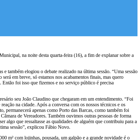
icipal, na noite desta quarta-feira (16), a fim de explanar sobre a
as e também elogiou o debate realizado na última sessão. “Uma sessão
 será em breve, só estamos nos acabamentos finais, mas quero
Então foi isso que fizemos e no serviço público é precisa
mpresário seu João Claudino que chegaram em um entendimento. “Foi
e reação na cidade. Após a conversa com os nossos técnicos e os
anto, permanecerá apenas como Porto das Barcas, como também foi
da Câmara de Vereadores. Também ouvimos outras pessoas de forma
ser algo que ressaltasse as qualidades de alguém que contribuiu para a
tima sessão”, explicou Fábio Novo.
000 m² com lojinhas, pousada, um galpão e a grande novidade é o