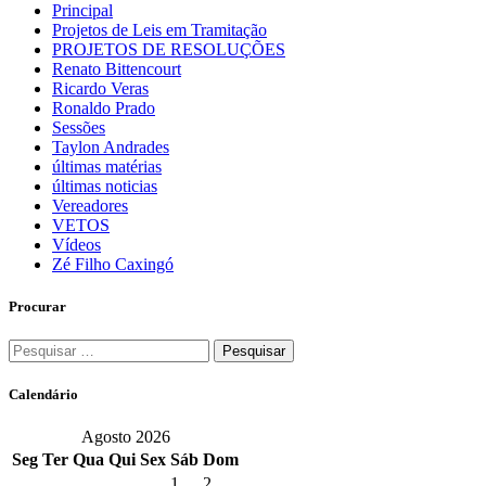
Principal
Projetos de Leis em Tramitação
PROJETOS DE RESOLUÇÕES
Renato Bittencourt
Ricardo Veras
Ronaldo Prado
Sessões
Taylon Andrades
últimas matérias
últimas noticias
Vereadores
VETOS
Vídeos
Zé Filho Caxingó
Procurar
Pesquisar
por:
Calendário
Agosto 2026
Seg
Ter
Qua
Qui
Sex
Sáb
Dom
1
2