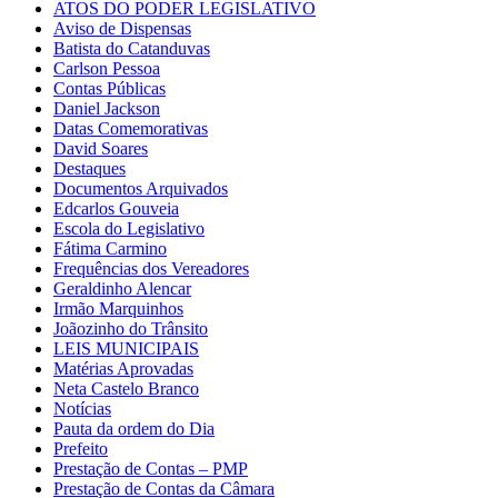
ATOS DO PODER LEGISLATIVO
Aviso de Dispensas
Batista do Catanduvas
Carlson Pessoa
Contas Públicas
Daniel Jackson
Datas Comemorativas
David Soares
Destaques
Documentos Arquivados
Edcarlos Gouveia
Escola do Legislativo
Fátima Carmino
Frequências dos Vereadores
Geraldinho Alencar
Irmão Marquinhos
Joãozinho do Trânsito
LEIS MUNICIPAIS
Matérias Aprovadas
Neta Castelo Branco
Notícias
Pauta da ordem do Dia
Prefeito
Prestação de Contas – PMP
Prestação de Contas da Câmara