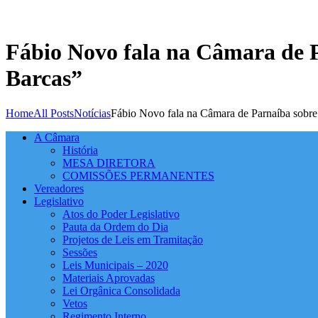
Fábio Novo fala na Câmara de P
Barcas”
Home
All Posts
Notícias
Fábio Novo fala na Câmara de Parnaíba sobre.
A Câmara
História
MESA DIRETORA
COMISSÕES PERMANENTES
Vereadores
Legislativo
Atos do Poder Legislativo
Pauta da Ordem do Dia
Projetos de Leis em Tramitação
Sessões
Leis Municipais – 2020
Materiais Aprovadas
Lei Orgânica Consolidada
Vetos
Regimento Interno