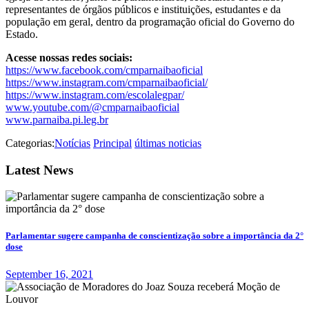
representantes de órgãos públicos e instituições, estudantes e da
população em geral, dentro da programação oficial do Governo do
Estado.
Acesse nossas redes sociais:
https://www.facebook.com/cmparnaibaoficial
https://www.instagram.com/cmparnaibaoficial/
https://www.instagram.com/escolalegpar/
www.youtube.com/@cmparnaibaoficial
www.parnaiba.pi.leg.br
Categorias:
Notícias
Principal
últimas noticias
Latest News
Parlamentar sugere campanha de conscientização sobre a importância da 2°
dose
September 16, 2021