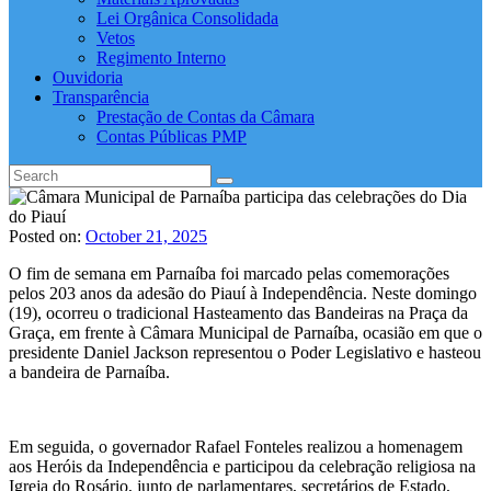
Lei Orgânica Consolidada
Vetos
Regimento Interno
Ouvidoria
Transparência
Prestação de Contas da Câmara
Contas Públicas PMP
Posted on:
October 21, 2025
O fim de semana em Parnaíba foi marcado pelas comemorações
pelos 203 anos da adesão do Piauí à Independência. Neste domingo
(19), ocorreu o tradicional Hasteamento das Bandeiras na Praça da
Graça, em frente à Câmara Municipal de Parnaíba, ocasião em que o
presidente Daniel Jackson representou o Poder Legislativo e hasteou
a bandeira de Parnaíba.
Em seguida, o governador Rafael Fonteles realizou a homenagem
aos Heróis da Independência e participou da celebração religiosa na
Igreja do Rosário, junto de parlamentares, secretários de Estado,