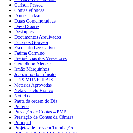
Carlson Pessoa
Contas Públicas
Daniel Jackson
Datas Comemorativas
David Soares
Destaques
Documentos Arquivados
Edcarlos Gouveia
Escola do Legislativo
Fátima Carmino
Frequências dos Vereadores
Geraldinho Alencar
Irmão Marquinhos
Joãozinho do Trânsito
LEIS MUNICIPAIS
Matérias Aprovadas
Neta Castelo Branco
Notícias
Pauta da ordem do Dia
Prefeito
Prestação de Contas – PMP
Prestação de Contas da Câmara
Principal
Projetos de Leis em Tramitação