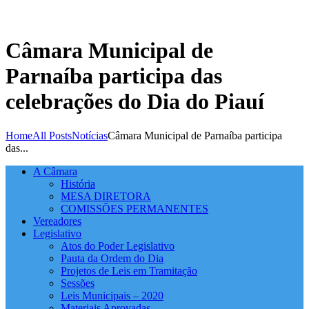
Câmara Municipal de
Parnaíba participa das
celebrações do Dia do Piauí
Home
All Posts
Notícias
Câmara Municipal de Parnaíba participa
das...
A Câmara
História
MESA DIRETORA
COMISSÕES PERMANENTES
Vereadores
Legislativo
Atos do Poder Legislativo
Pauta da Ordem do Dia
Projetos de Leis em Tramitação
Sessões
Leis Municipais – 2020
Materiais Aprovadas