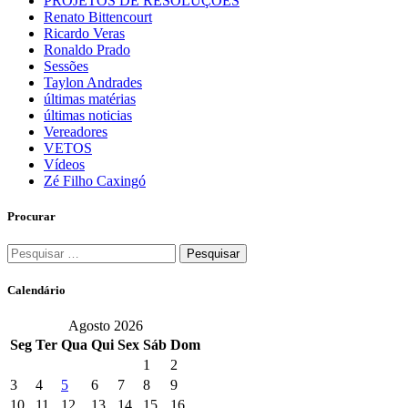
PROJETOS DE RESOLUÇÕES
Renato Bittencourt
Ricardo Veras
Ronaldo Prado
Sessões
Taylon Andrades
últimas matérias
últimas noticias
Vereadores
VETOS
Vídeos
Zé Filho Caxingó
Procurar
Pesquisar
por:
Calendário
Agosto 2026
Seg
Ter
Qua
Qui
Sex
Sáb
Dom
1
2
3
4
5
6
7
8
9
10
11
12
13
14
15
16