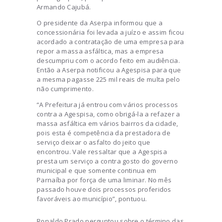
Armando Cajubá.
O presidente da Aserpa informou que a
concessionária foi levada a juízo e assim ficou
acordado a contratação de uma empresa para
repor a massa asfáltica, mas a empresa
descumpriu com o acordo feito em audiência.
Então a Aserpa notificou a Agespisa para que
a mesma pagasse 225 mil reais de multa pelo
não cumprimento.
“A Prefeitura já entrou com vários processos
contra a Agespisa, como obrigá-la a refazer a
massa asfáltica em vários bairros da cidade,
pois esta é competência da prestadora de
serviço deixar o asfalto do jeito que
encontrou. Vale ressaltar que a Agespisa
presta um serviço a contra gosto do governo
municipal e que somente continua em
Parnaíba por força de uma liminar. No mês
passado houve dois processos proferidos
favoráveis ao município”, pontuou.
Ronaldo Prado perguntou sobre o término das