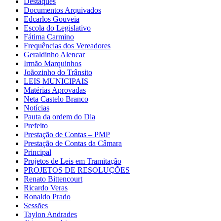
Destaques
Documentos Arquivados
Edcarlos Gouveia
Escola do Legislativo
Fátima Carmino
Frequências dos Vereadores
Geraldinho Alencar
Irmão Marquinhos
Joãozinho do Trânsito
LEIS MUNICIPAIS
Matérias Aprovadas
Neta Castelo Branco
Notícias
Pauta da ordem do Dia
Prefeito
Prestação de Contas – PMP
Prestação de Contas da Câmara
Principal
Projetos de Leis em Tramitação
PROJETOS DE RESOLUÇÕES
Renato Bittencourt
Ricardo Veras
Ronaldo Prado
Sessões
Taylon Andrades