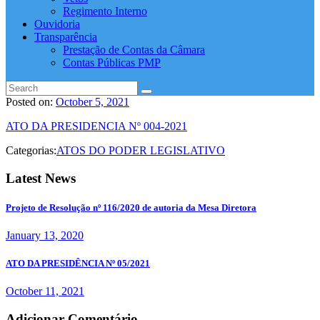
Regimento Interno
Ouvidoria
Transparência
Prestação de Contas da Câmara
Contas Públicas PMP
Posted on:
October 5, 2021
ATO DA PRESIDENCIA Nº 004-2021
Categorias:
ATOS DO PODER LEGISLATIVO
Latest News
Projeto de Resolução nº 116/2020 de autoria da Mesa Diretora
January 13, 2020
ATO DA PRESIDÊNCIA Nº 05/2021
October 11, 2021
Adicionar Comentário