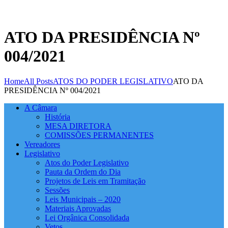
ATO DA PRESIDÊNCIA Nº
004/2021
Home
All Posts
ATOS DO PODER LEGISLATIVO
ATO DA
PRESIDÊNCIA Nº 004/2021
A Câmara
História
MESA DIRETORA
COMISSÕES PERMANENTES
Vereadores
Legislativo
Atos do Poder Legislativo
Pauta da Ordem do Dia
Projetos de Leis em Tramitação
Sessões
Leis Municipais – 2020
Materiais Aprovadas
Lei Orgânica Consolidada
Vetos