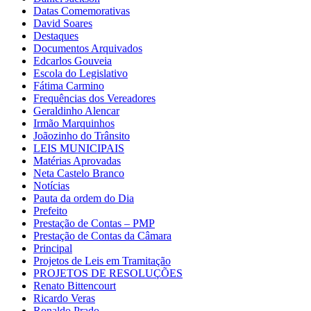
Datas Comemorativas
David Soares
Destaques
Documentos Arquivados
Edcarlos Gouveia
Escola do Legislativo
Fátima Carmino
Frequências dos Vereadores
Geraldinho Alencar
Irmão Marquinhos
Joãozinho do Trânsito
LEIS MUNICIPAIS
Matérias Aprovadas
Neta Castelo Branco
Notícias
Pauta da ordem do Dia
Prefeito
Prestação de Contas – PMP
Prestação de Contas da Câmara
Principal
Projetos de Leis em Tramitação
PROJETOS DE RESOLUÇÕES
Renato Bittencourt
Ricardo Veras
Ronaldo Prado