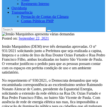
Regimento Interno
Ouvidoria
Transparência
Prestação de Contas da Câmara
Contas Públicas PMP
Posted on:
September 22, 2021
Irmão Marquinhos (DEM) teve três demandas aprovadas. O nº
931/2021 solicitando junto a Prefeitura que seja realizada a capina,
limpeza e a coleta de lixo da Rua Doutor Ozias Furtado e Rua Pedro
Francisco Filho, ambas localizadas no bairro São Vicente de Paula.
O vereador justificou o pedido para que as pessoas possam contar
com os espaços em perfeita condição de uso e um ambiente
satisfatório.
No requerimento nº 930/2021, o Democrata demandou que seja
encaminhada correspondência ao excelentíssimo senhor Raimundo
Nonato Alencar de Castro, presidente da Equatorial Energia,
solicitando a extensão da rede elétrica na Rua Dr. Ozias Furtado e
Rua Pedro Francisco Filho, no bairro São Vicente de Paula. Com
ausência de rede de energia elétrica nas ruas, fica impossibilita a
colocação de iluminação pública para os cidadãos que ali trafegam,