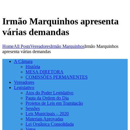
Irmão Marquinhos apresenta
várias demandas
Home
All Posts
Vereadores
Irmão Marquinhos
Irmão Marquinhos
apresenta várias demandas
A Câmara
História
MESA DIRETORA
COMISSÕES PERMANENTES
Vereadores
Legislativo
Atos do Poder Legislativo
Pauta da Ordem do Dia
Projetos de Leis em Tramitação
Sessões
Leis Municipais – 2020
Materiais Aprovadas
Lei Orgânica Consolidada
Vetos