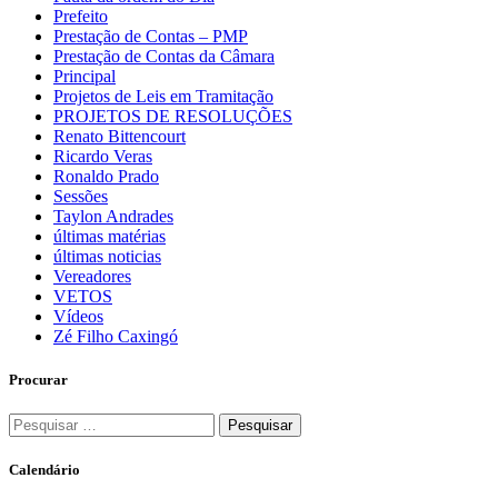
Prefeito
Prestação de Contas – PMP
Prestação de Contas da Câmara
Principal
Projetos de Leis em Tramitação
PROJETOS DE RESOLUÇÕES
Renato Bittencourt
Ricardo Veras
Ronaldo Prado
Sessões
Taylon Andrades
últimas matérias
últimas noticias
Vereadores
VETOS
Vídeos
Zé Filho Caxingó
Procurar
Pesquisar
por:
Calendário