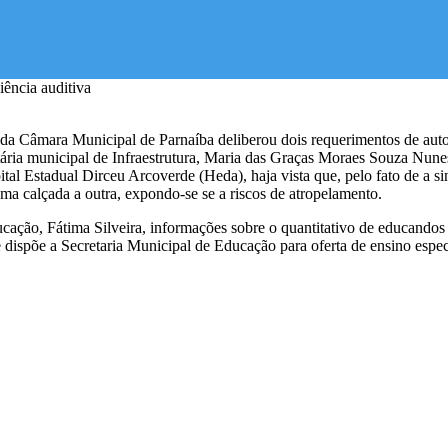
rio da Câmara Municipal de Parnaíba deliberou dois requerimentos de a
ria municipal de Infraestrutura, Maria das Graças Moraes Souza Nunes, 
 Estadual Dirceu Arcoverde (Heda), haja vista que, pelo fato de a sina
ma calçada a outra, expondo-se se a riscos de atropelamento.
cação, Fátima Silveira, informações sobre o quantitativo de educandos s
e dispõe a Secretaria Municipal de Educação para oferta de ensino espec