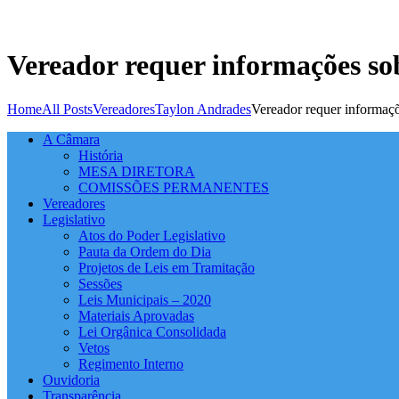
Vereador requer informações sob
Home
All Posts
Vereadores
Taylon Andrades
Vereador requer informaçõ
A Câmara
História
MESA DIRETORA
COMISSÕES PERMANENTES
Vereadores
Legislativo
Atos do Poder Legislativo
Pauta da Ordem do Dia
Projetos de Leis em Tramitação
Sessões
Leis Municipais – 2020
Materiais Aprovadas
Lei Orgânica Consolidada
Vetos
Regimento Interno
Ouvidoria
Transparência