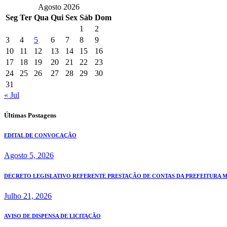
Agosto 2026
Seg
Ter
Qua
Qui
Sex
Sáb
Dom
1
2
3
4
5
6
7
8
9
10
11
12
13
14
15
16
17
18
19
20
21
22
23
24
25
26
27
28
29
30
31
« Jul
Últimas Postagens
EDITAL DE CONVOCAÇÃO
Agosto 5, 2026
DECRETO LEGISLATIVO REFERENTE PRESTAÇÃO DE CONTAS DA PREFEITURA MUN
Julho 21, 2026
AVISO DE DISPENSA DE LICITAÇÃO