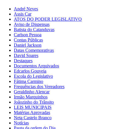
André Neves
Assis Car
ATOS DO PODER LEGISLATIVO
Aviso de Dispensas
Batista do Catanduvas
Carlson Pessoa
Contas Públicas
Daniel Jackson
Datas Comemorativas
David Soares
Destaques
Documentos Arquivados
Edcarlos Gouveia
Escola do Legislativo
Fátima Carmino
Frequências dos Vereadores
Geraldinho Alencar
Irmão Marquinhos
Joãozinho do Trânsito
LEIS MUNICIPAIS
Matérias Aprovadas
Neta Castelo Branco
Notícias
Pauta da ordem do Dia