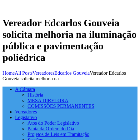
Vereador Edcarlos Gouveia
solicita melhoria na iluminação
pública e pavimentação
poliédrica
Home
All Posts
Vereadores
Edcarlos Gouveia
Vereador Edcarlos
Gouveia solicita melhoria na...
A Câmara
História
MESA DIRETORA
COMISSÕES PERMANENTES
Vereadores
Legislativo
Atos do Poder Legislativo
Pauta da Ordem do Dia
Projetos de Leis em Tramitação
Sessões