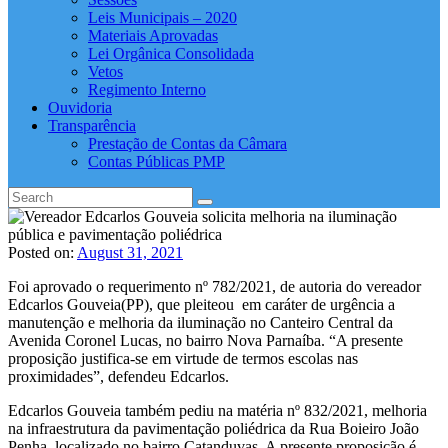
Leis Municipais – 2020
Materiais Aprovadas
Lei Orgânica Consolidada
Vetos
Regimento Interno
Ouvidoria
Transparência
Prestação de Contas da Câmara
Contas Públicas PMP
Posted on:
August 31, 2021
Foi aprovado o requerimento nº 782/2021, de autoria do vereador
Edcarlos Gouveia(PP), que pleiteou em caráter de urgência a
manutenção e melhoria da iluminação no Canteiro Central da
Avenida Coronel Lucas, no bairro Nova Parnaíba. “A presente
proposição justifica-se em virtude de termos escolas nas
proximidades”, defendeu Edcarlos.
Edcarlos Gouveia também pediu na matéria nº 832/2021, melhoria
na infraestrutura da pavimentação poliédrica da Rua Boieiro João
Penha, localizado no bairro Catanduvas. A presente proposição é