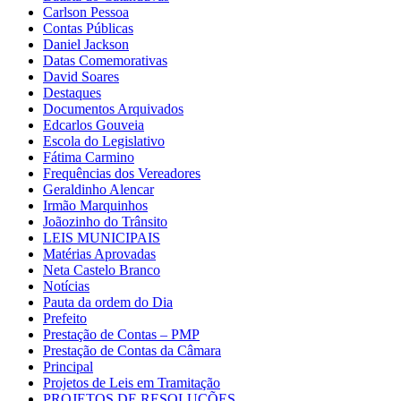
Carlson Pessoa
Contas Públicas
Daniel Jackson
Datas Comemorativas
David Soares
Destaques
Documentos Arquivados
Edcarlos Gouveia
Escola do Legislativo
Fátima Carmino
Frequências dos Vereadores
Geraldinho Alencar
Irmão Marquinhos
Joãozinho do Trânsito
LEIS MUNICIPAIS
Matérias Aprovadas
Neta Castelo Branco
Notícias
Pauta da ordem do Dia
Prefeito
Prestação de Contas – PMP
Prestação de Contas da Câmara
Principal
Projetos de Leis em Tramitação
PROJETOS DE RESOLUÇÕES