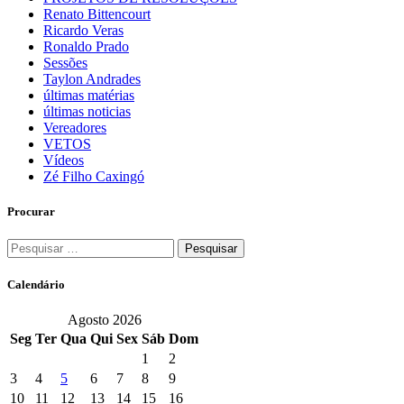
Renato Bittencourt
Ricardo Veras
Ronaldo Prado
Sessões
Taylon Andrades
últimas matérias
últimas noticias
Vereadores
VETOS
Vídeos
Zé Filho Caxingó
Procurar
Pesquisar
por:
Calendário
Agosto 2026
Seg
Ter
Qua
Qui
Sex
Sáb
Dom
1
2
3
4
5
6
7
8
9
10
11
12
13
14
15
16