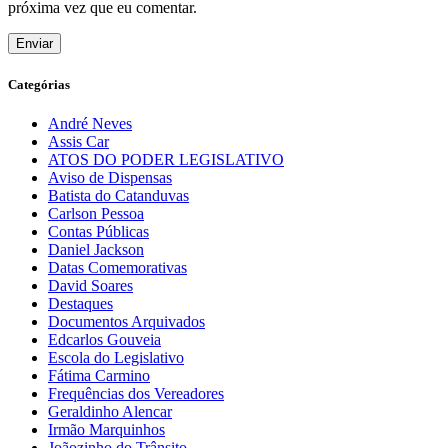
próxima vez que eu comentar.
Categórias
André Neves
Assis Car
ATOS DO PODER LEGISLATIVO
Aviso de Dispensas
Batista do Catanduvas
Carlson Pessoa
Contas Públicas
Daniel Jackson
Datas Comemorativas
David Soares
Destaques
Documentos Arquivados
Edcarlos Gouveia
Escola do Legislativo
Fátima Carmino
Frequências dos Vereadores
Geraldinho Alencar
Irmão Marquinhos
Joãozinho do Trânsito