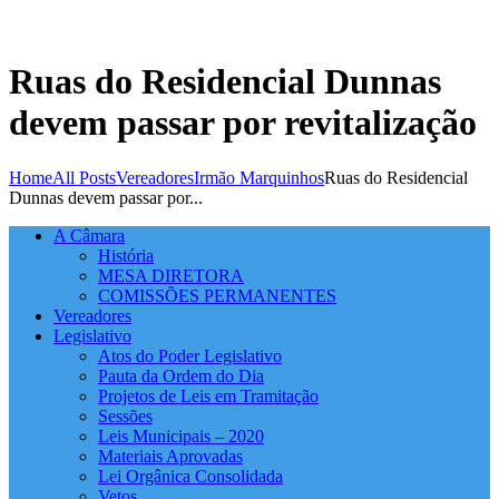
Ruas do Residencial Dunnas
devem passar por revitalização
Home
All Posts
Vereadores
Irmão Marquinhos
Ruas do Residencial
Dunnas devem passar por...
A Câmara
História
MESA DIRETORA
COMISSÕES PERMANENTES
Vereadores
Legislativo
Atos do Poder Legislativo
Pauta da Ordem do Dia
Projetos de Leis em Tramitação
Sessões
Leis Municipais – 2020
Materiais Aprovadas
Lei Orgânica Consolidada
Vetos