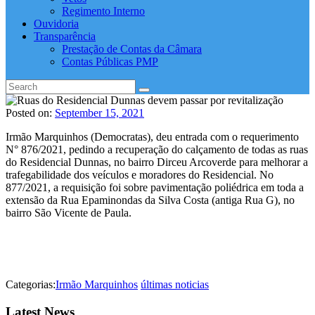
Regimento Interno
Ouvidoria
Transparência
Prestação de Contas da Câmara
Contas Públicas PMP
Posted on:
September 15, 2021
Irmão Marquinhos (Democratas), deu entrada com o requerimento
N° 876/2021, pedindo a recuperação do calçamento de todas as ruas
do Residencial Dunnas, no bairro Dirceu Arcoverde para melhorar a
trafegabilidade dos veículos e moradores do Residencial. No
877/2021, a requisição foi sobre pavimentação poliédrica em toda a
extensão da Rua Epaminondas da Silva Costa (antiga Rua G), no
bairro São Vicente de Paula.
Categorias:
Irmão Marquinhos
últimas noticias
Latest News