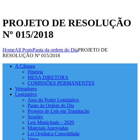
PROJETO DE RESOLUÇÃO
Nº 015/2018
Home
All Posts
Pauta da ordem do Dia
PROJETO DE
RESOLUÇÃO Nº 015/2018
A Câmara
História
MESA DIRETORA
COMISSÕES PERMANENTES
Vereadores
Legislativo
Atos do Poder Legislativo
Pauta da Ordem do Dia
Projetos de Leis em Tramitação
Sessões
Leis Municipais – 2020
Materiais Aprovadas
Lei Orgânica Consolidada
Vetos