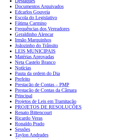
Destaques
Documentos Arquivados
Edcarlos Gouveia
Escola do Legislativo
Fátima Carmino
Frequências dos Vereadores
Geraldinho Alencar
Irmão Marquinhos
Joãozinho do Trânsito
LEIS MUNICIPAIS
Matérias Aprovadas
Neta Castelo Branco
Notícias
Pauta da ordem do Dia
Prefeito
Prestação de Contas – PMP
Prestação de Contas da Câmara
Principal
Projetos de Leis em Tramitação
PROJETOS DE RESOLUÇÕES
Renato Bittencourt
Ricardo Veras
Ronaldo Prado
Sessões
Taylon Andrades