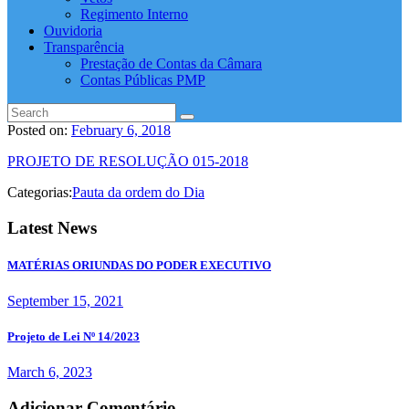
Regimento Interno
Ouvidoria
Transparência
Prestação de Contas da Câmara
Contas Públicas PMP
Posted on:
February 6, 2018
PROJETO DE RESOLUÇÃO 015-2018
Categorias:
Pauta da ordem do Dia
Latest News
MATÉRIAS ORIUNDAS DO PODER EXECUTIVO
September 15, 2021
Projeto de Lei Nº 14/2023
March 6, 2023
Adicionar Comentário