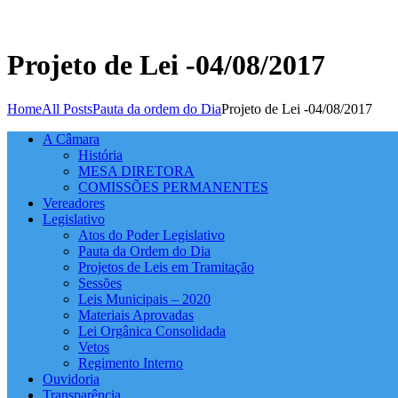
Projeto de Lei -04/08/2017
Home
All Posts
Pauta da ordem do Dia
Projeto de Lei -04/08/2017
A Câmara
História
MESA DIRETORA
COMISSÕES PERMANENTES
Vereadores
Legislativo
Atos do Poder Legislativo
Pauta da Ordem do Dia
Projetos de Leis em Tramitação
Sessões
Leis Municipais – 2020
Materiais Aprovadas
Lei Orgânica Consolidada
Vetos
Regimento Interno
Ouvidoria
Transparência