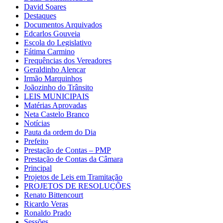
David Soares
Destaques
Documentos Arquivados
Edcarlos Gouveia
Escola do Legislativo
Fátima Carmino
Frequências dos Vereadores
Geraldinho Alencar
Irmão Marquinhos
Joãozinho do Trânsito
LEIS MUNICIPAIS
Matérias Aprovadas
Neta Castelo Branco
Notícias
Pauta da ordem do Dia
Prefeito
Prestação de Contas – PMP
Prestação de Contas da Câmara
Principal
Projetos de Leis em Tramitação
PROJETOS DE RESOLUÇÕES
Renato Bittencourt
Ricardo Veras
Ronaldo Prado
Sessões