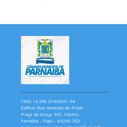
CNPJ: 14.396.234/0001-04
Edifício Elias Ximenes do Prado
Praça da Graça, 433, Centro,
Parnaíba – Piauí – 64200-305