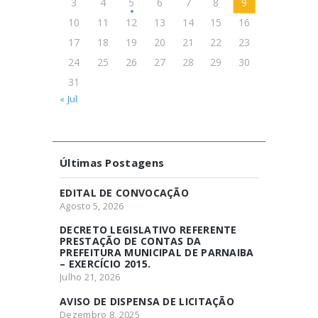
3
4
5
6
7
8
9
10
11
12
13
14
15
16
17
18
19
20
21
22
23
24
25
26
27
28
29
30
31
« Jul
Últimas Postagens
EDITAL DE CONVOCAÇÃO
Agosto 5, 2026
DECRETO LEGISLATIVO REFERENTE
PRESTAÇÃO DE CONTAS DA
PREFEITURA MUNICIPAL DE PARNAIBA
– EXERCÍCIO 2015.
Julho 21, 2026
AVISO DE DISPENSA DE LICITAÇÃO
Dezembro 8, 2025