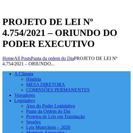
PROJETO DE LEI Nº
4.754/2021 – ORIUNDO DO
PODER EXECUTIVO
Home
All Posts
Pauta da ordem do Dia
PROJETO DE LEI Nº
4.754/2021 – ORIUNDO...
A Câmara
História
MESA DIRETORA
COMISSÕES PERMANENTES
Vereadores
Legislativo
Atos do Poder Legislativo
Pauta da Ordem do Dia
Projetos de Leis em Tramitação
Sessões
Leis Municipais – 2020
Materiais Aprovadas