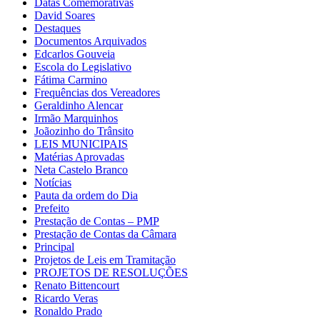
Datas Comemorativas
David Soares
Destaques
Documentos Arquivados
Edcarlos Gouveia
Escola do Legislativo
Fátima Carmino
Frequências dos Vereadores
Geraldinho Alencar
Irmão Marquinhos
Joãozinho do Trânsito
LEIS MUNICIPAIS
Matérias Aprovadas
Neta Castelo Branco
Notícias
Pauta da ordem do Dia
Prefeito
Prestação de Contas – PMP
Prestação de Contas da Câmara
Principal
Projetos de Leis em Tramitação
PROJETOS DE RESOLUÇÕES
Renato Bittencourt
Ricardo Veras
Ronaldo Prado