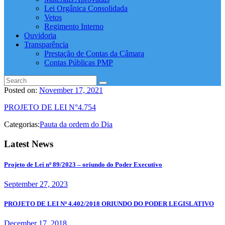
Lei Orgânica Consolidada
Vetos
Regimento Interno
Ouvidoria
Transparência
Prestação de Contas da Câmara
Contas Públicas PMP
Posted on:
November 17, 2021
PROJETO DE LEI N°4.754
Categorias:
Pauta da ordem do Dia
Latest News
Projeto de Lei nº 89/2023 – oriundo do Poder Executivo
September 27, 2023
PROJETO DE LEI Nº 4.402/2018 ORIUNDO DO PODER LEGISLATIVO
December 17, 2018