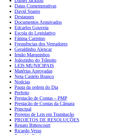
Daniel Jackson
Datas Comemorativas
David Soares
Destaques
Documentos Arquivados
Edcarlos Gouveia
Escola do Legislativo
Fátima Carmino
Frequências dos Vereadores
Geraldinho Alencar
Irmão Marquinhos
Joãozinho do Trânsito
LEIS MUNICIPAIS
Matérias Aprovadas
Neta Castelo Branco
Notícias
Pauta da ordem do Dia
Prefeito
Prestação de Contas – PMP
Prestação de Contas da Câmara
Principal
Projetos de Leis em Tramitação
PROJETOS DE RESOLUÇÕES
Renato Bittencourt
Ricardo Veras