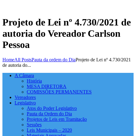
Projeto de Lei nº 4.730/2021 de
autoria do Vereador Carlson
Pessoa
Home
All Posts
Pauta da ordem do Dia
Projeto de Lei nº 4.730/2021
de autoria do...
A Câmara
História
MESA DIRETORA
COMISSÕES PERMANENTES
Vereadores
Legislativo
Atos do Poder Legislativo
Pauta da Ordem do Dia
Projetos de Leis em Tramitação
Sessões
Leis Municipais – 2020
Materiais Aprovadas