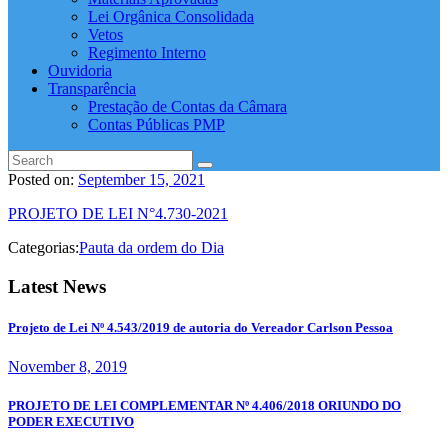
Lei Orgânica Consolidada
Vetos
Regimento Interno
Ouvidoria
Transparência
Prestação de Contas da Câmara
Contas Públicas PMP
Posted on:
September 15, 2021
PROJETO DE LEI N°4.730-2021
Categorias:
Pauta da ordem do Dia
Latest News
Projeto de Lei Nº 4.543/2019 de autoria do Vereador Carlson Pessoa
November 8, 2019
PROJETO DE LEI COMPLEMENTAR Nº 4.406/2018 ORIUNDO DO
PODER EXECUTIVO