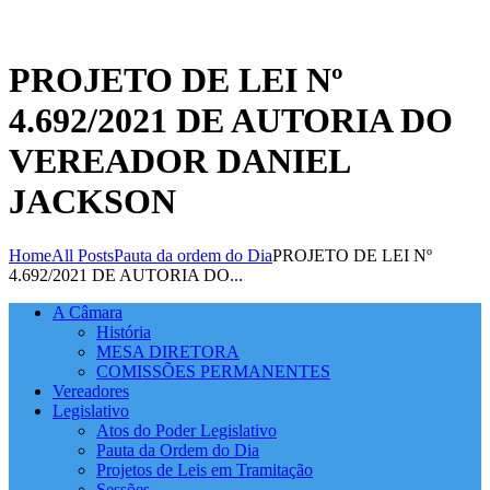
PROJETO DE LEI Nº
4.692/2021 DE AUTORIA DO
VEREADOR DANIEL
JACKSON
Home
All Posts
Pauta da ordem do Dia
PROJETO DE LEI Nº
4.692/2021 DE AUTORIA DO...
A Câmara
História
MESA DIRETORA
COMISSÕES PERMANENTES
Vereadores
Legislativo
Atos do Poder Legislativo
Pauta da Ordem do Dia
Projetos de Leis em Tramitação
Sessões