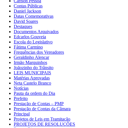
Carlson Pessoa
Contas Públicas
Daniel Jackson
Datas Comemorativas
David Soares
Destaques
Documentos Arquivados
Edcarlos Gouveia
Escola do Legislativo
Fátima Carmino
Frequências dos Vereadores
Geraldinho Alencar
Irmão Marquinhos
Joãozinho do Trânsito
LEIS MUNICIPAIS
Matérias Aprovadas
Neta Castelo Branco
Notícias
Pauta da ordem do Dia
Prefeito
Prestação de Contas – PMP
Prestação de Contas da Câmara
Principal
Projetos de Leis em Tramitação
PROJETOS DE RESOLUÇÕES