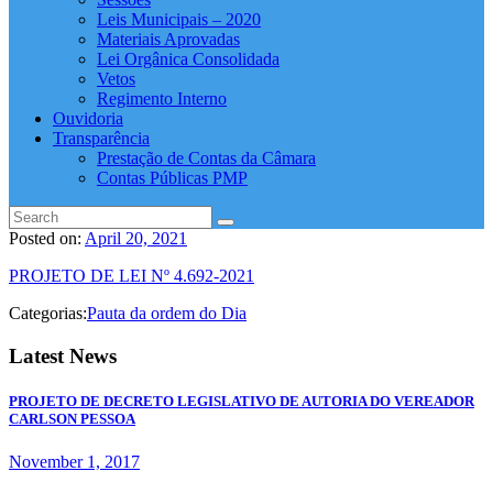
Leis Municipais – 2020
Materiais Aprovadas
Lei Orgânica Consolidada
Vetos
Regimento Interno
Ouvidoria
Transparência
Prestação de Contas da Câmara
Contas Públicas PMP
Posted on:
April 20, 2021
PROJETO DE LEI Nº 4.692-2021
Categorias:
Pauta da ordem do Dia
Latest News
PROJETO DE DECRETO LEGISLATIVO DE AUTORIA DO VEREADOR
CARLSON PESSOA
November 1, 2017