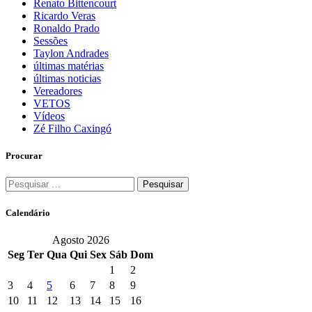
Renato Bittencourt
Ricardo Veras
Ronaldo Prado
Sessões
Taylon Andrades
últimas matérias
últimas noticias
Vereadores
VETOS
Vídeos
Zé Filho Caxingó
Procurar
Pesquisar
por:
Calendário
Agosto 2026
Seg
Ter
Qua
Qui
Sex
Sáb
Dom
1
2
3
4
5
6
7
8
9
10
11
12
13
14
15
16