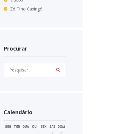
Zé Filho Caxingó
Procurar
Pesquisar
por:
Calendário
SEG
TER
QUA
QUI
SEX
SÁB
DOM
1
2