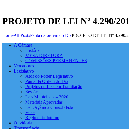
PROJETO DE LEI Nº 4.290/
Home
All Posts
Pauta da ordem do Dia
PROJETO DE LEI Nº 4.290/2
A Câmara
História
MESA DIRETORA
COMISSÕES PERMANENTES
Vereadores
Legislativo
Atos do Poder Legislativo
Pauta da Ordem do Dia
Projetos de Leis em Tramitação
Sessões
Leis Municipais – 2020
Materiais Aprovadas
Lei Orgânica Consolidada
Vetos
Regimento Interno
Ouvidoria
Transparência