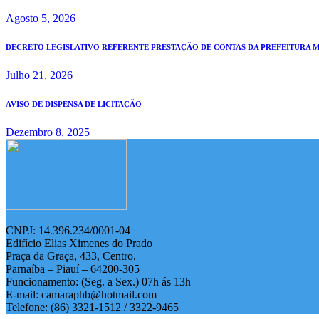
Agosto 5, 2026
DECRETO LEGISLATIVO REFERENTE PRESTAÇÃO DE CONTAS DA PREFEITURA MUN
Julho 21, 2026
AVISO DE DISPENSA DE LICITAÇÃO
Dezembro 8, 2025
CNPJ: 14.396.234/0001-04
Edifício Elias Ximenes do Prado
Praça da Graça, 433, Centro,
Parnaíba – Piauí – 64200-305
Funcionamento: (Seg. a Sex.) 07h ás 13h
E-mail: camaraphb@hotmail.com
Telefone: (86) 3321-1512 / 3322-9465