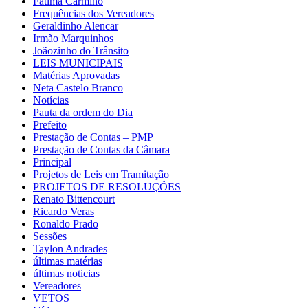
Fátima Carmino
Frequências dos Vereadores
Geraldinho Alencar
Irmão Marquinhos
Joãozinho do Trânsito
LEIS MUNICIPAIS
Matérias Aprovadas
Neta Castelo Branco
Notícias
Pauta da ordem do Dia
Prefeito
Prestação de Contas – PMP
Prestação de Contas da Câmara
Principal
Projetos de Leis em Tramitação
PROJETOS DE RESOLUÇÕES
Renato Bittencourt
Ricardo Veras
Ronaldo Prado
Sessões
Taylon Andrades
últimas matérias
últimas noticias
Vereadores
VETOS