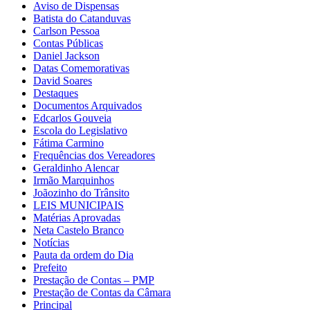
Aviso de Dispensas
Batista do Catanduvas
Carlson Pessoa
Contas Públicas
Daniel Jackson
Datas Comemorativas
David Soares
Destaques
Documentos Arquivados
Edcarlos Gouveia
Escola do Legislativo
Fátima Carmino
Frequências dos Vereadores
Geraldinho Alencar
Irmão Marquinhos
Joãozinho do Trânsito
LEIS MUNICIPAIS
Matérias Aprovadas
Neta Castelo Branco
Notícias
Pauta da ordem do Dia
Prefeito
Prestação de Contas – PMP
Prestação de Contas da Câmara
Principal