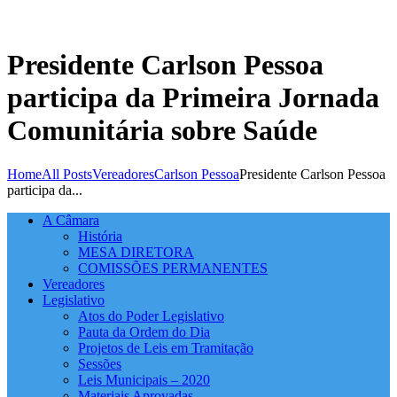
Presidente Carlson Pessoa
participa da Primeira Jornada
Comunitária sobre Saúde
Home
All Posts
Vereadores
Carlson Pessoa
Presidente Carlson Pessoa
participa da...
A Câmara
História
MESA DIRETORA
COMISSÕES PERMANENTES
Vereadores
Legislativo
Atos do Poder Legislativo
Pauta da Ordem do Dia
Projetos de Leis em Tramitação
Sessões
Leis Municipais – 2020
Materiais Aprovadas