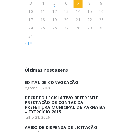
3
4
5
6
7
8
9
10
11
12
13
14
15
16
17
18
19
20
21
22
23
24
25
26
27
28
29
30
31
« Jul
Últimas Postagens
EDITAL DE CONVOCAÇÃO
Agosto 5, 2026
DECRETO LEGISLATIVO REFERENTE
PRESTAÇÃO DE CONTAS DA
PREFEITURA MUNICIPAL DE PARNAIBA
– EXERCÍCIO 2015.
Julho 21, 2026
AVISO DE DISPENSA DE LICITAÇÃO