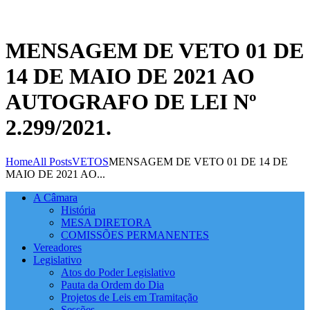
MENSAGEM DE VETO 01 DE
14 DE MAIO DE 2021 AO
AUTOGRAFO DE LEI Nº
2.299/2021.
Home
All Posts
VETOS
MENSAGEM DE VETO 01 DE 14 DE
MAIO DE 2021 AO...
A Câmara
História
MESA DIRETORA
COMISSÕES PERMANENTES
Vereadores
Legislativo
Atos do Poder Legislativo
Pauta da Ordem do Dia
Projetos de Leis em Tramitação
Sessões