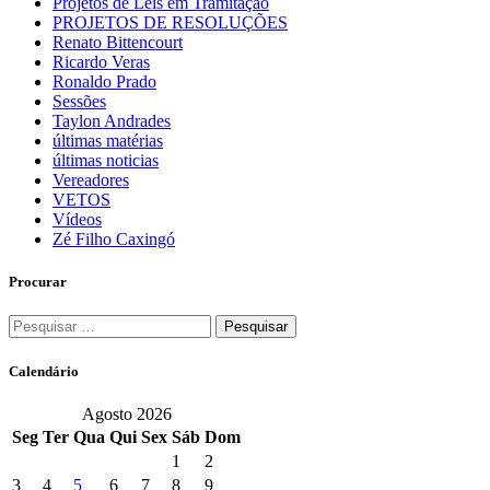
Projetos de Leis em Tramitação
PROJETOS DE RESOLUÇÕES
Renato Bittencourt
Ricardo Veras
Ronaldo Prado
Sessões
Taylon Andrades
últimas matérias
últimas noticias
Vereadores
VETOS
Vídeos
Zé Filho Caxingó
Procurar
Pesquisar
por:
Calendário
Agosto 2026
Seg
Ter
Qua
Qui
Sex
Sáb
Dom
1
2
3
4
5
6
7
8
9