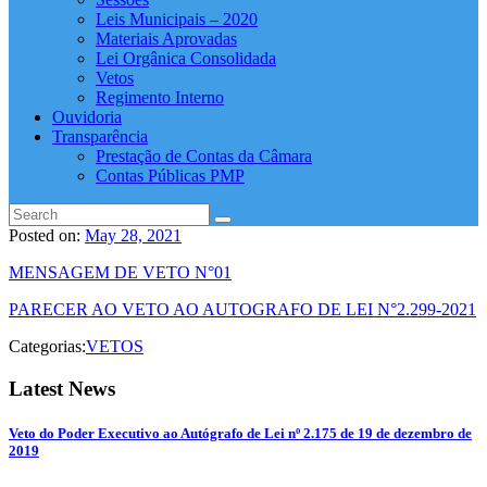
Leis Municipais – 2020
Materiais Aprovadas
Lei Orgânica Consolidada
Vetos
Regimento Interno
Ouvidoria
Transparência
Prestação de Contas da Câmara
Contas Públicas PMP
Posted on:
May 28, 2021
MENSAGEM DE VETO N°01
PARECER AO VETO AO AUTOGRAFO DE LEI N°2.299-2021
Categorias:
VETOS
Latest News
Veto do Poder Executivo ao Autógrafo de Lei nº 2.175 de 19 de dezembro de
2019