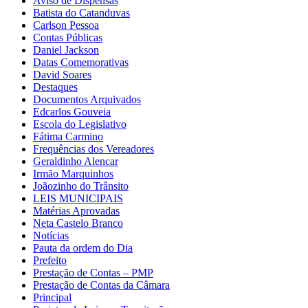
Aviso de Dispensas
Batista do Catanduvas
Carlson Pessoa
Contas Públicas
Daniel Jackson
Datas Comemorativas
David Soares
Destaques
Documentos Arquivados
Edcarlos Gouveia
Escola do Legislativo
Fátima Carmino
Frequências dos Vereadores
Geraldinho Alencar
Irmão Marquinhos
Joãozinho do Trânsito
LEIS MUNICIPAIS
Matérias Aprovadas
Neta Castelo Branco
Notícias
Pauta da ordem do Dia
Prefeito
Prestação de Contas – PMP
Prestação de Contas da Câmara
Principal