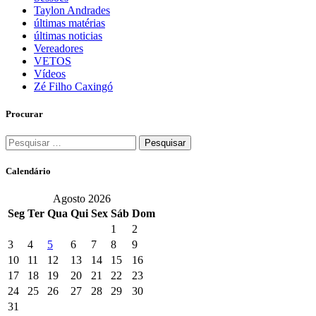
Taylon Andrades
últimas matérias
últimas noticias
Vereadores
VETOS
Vídeos
Zé Filho Caxingó
Procurar
Pesquisar
por:
Calendário
Agosto 2026
Seg
Ter
Qua
Qui
Sex
Sáb
Dom
1
2
3
4
5
6
7
8
9
10
11
12
13
14
15
16
17
18
19
20
21
22
23
24
25
26
27
28
29
30
31