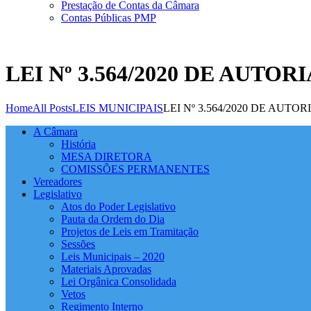
Prestação de Contas da Câmara
Contas Públicas PMP
LEI Nº 3.564/2020 DE AUTO
Home
All Posts
LEIS MUNICIPAIS
LEI Nº 3.564/2020 DE AUT
A Câmara
História
MESA DIRETORA
COMISSÕES PERMANENTES
Vereadores
Legislativo
Atos do Poder Legislativo
Pauta da Ordem do Dia
Projetos de Leis em Tramitação
Sessões
Leis Municipais – 2020
Materiais Aprovadas
Lei Orgânica Consolidada
Vetos
Regimento Interno