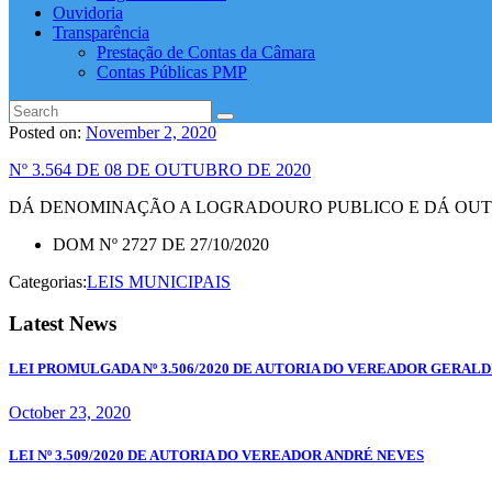
Ouvidoria
Transparência
Prestação de Contas da Câmara
Contas Públicas PMP
Posted on:
November 2, 2020
Nº 3.564 DE 08 DE OUTUBRO DE 2020
DÁ DENOMINAÇÃO A LOGRADOURO PUBLICO E DÁ OUTR
DOM Nº 2727 DE 27/10/2020
Categorias:
LEIS MUNICIPAIS
Latest News
LEI PROMULGADA Nº 3.506/2020 DE AUTORIA DO VEREADOR GERAL
October 23, 2020
LEI Nº 3.509/2020 DE AUTORIA DO VEREADOR ANDRÉ NEVES