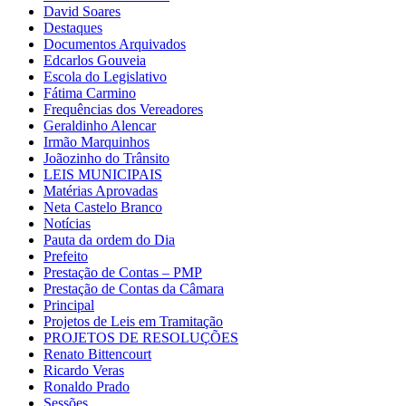
David Soares
Destaques
Documentos Arquivados
Edcarlos Gouveia
Escola do Legislativo
Fátima Carmino
Frequências dos Vereadores
Geraldinho Alencar
Irmão Marquinhos
Joãozinho do Trânsito
LEIS MUNICIPAIS
Matérias Aprovadas
Neta Castelo Branco
Notícias
Pauta da ordem do Dia
Prefeito
Prestação de Contas – PMP
Prestação de Contas da Câmara
Principal
Projetos de Leis em Tramitação
PROJETOS DE RESOLUÇÕES
Renato Bittencourt
Ricardo Veras
Ronaldo Prado
Sessões