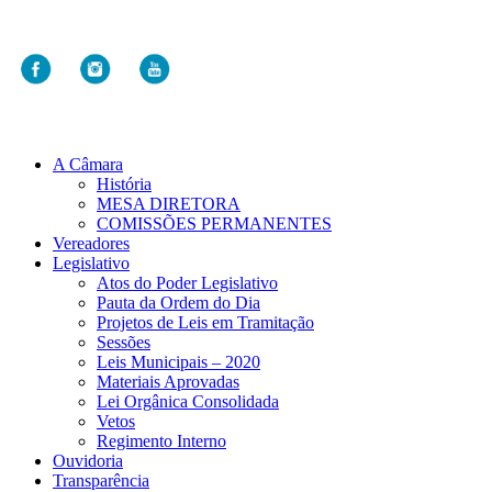
A Câmara
História
MESA DIRETORA
COMISSÕES PERMANENTES
Vereadores
Legislativo
Atos do Poder Legislativo
Pauta da Ordem do Dia
Projetos de Leis em Tramitação
Sessões
Leis Municipais – 2020
Materiais Aprovadas
Lei Orgânica Consolidada
Vetos
Regimento Interno
Ouvidoria
Transparência