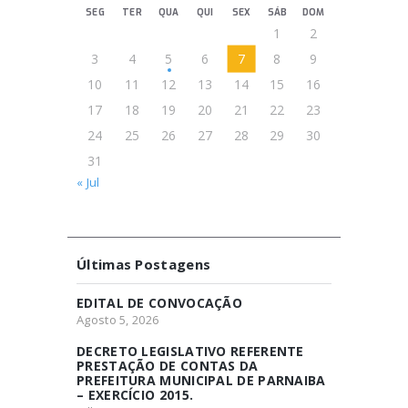
SEG
TER
QUA
QUI
SEX
SÁB
DOM
1
2
3
4
5
6
7
8
9
10
11
12
13
14
15
16
17
18
19
20
21
22
23
24
25
26
27
28
29
30
31
« Jul
Últimas Postagens
EDITAL DE CONVOCAÇÃO
Agosto 5, 2026
DECRETO LEGISLATIVO REFERENTE
PRESTAÇÃO DE CONTAS DA
PREFEITURA MUNICIPAL DE PARNAIBA
– EXERCÍCIO 2015.