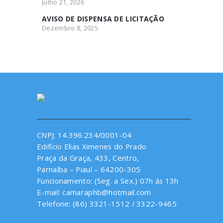
Julho 21, 2026
AVISO DE DISPENSA DE LICITAÇÃO
Dezembro 8, 2025
CNPJ: 14.396.234/0001-04
Edifício Elias Ximenes do Prado
Praça da Graça, 433, Centro,
Parnaíba – Piauí – 64200-305
Funcionamento: (Seg. a Sex.) 07h ás 13h
E-mail: camaraphb@hotmail.com
Telefone: (86) 3321-1512 / 3322-9465