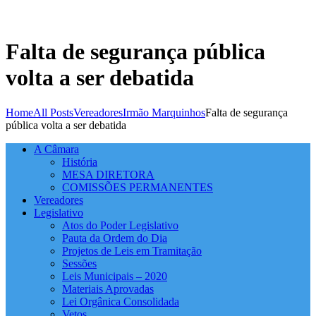
Falta de segurança pública
volta a ser debatida
Home
All Posts
Vereadores
Irmão Marquinhos
Falta de segurança
pública volta a ser debatida
A Câmara
História
MESA DIRETORA
COMISSÕES PERMANENTES
Vereadores
Legislativo
Atos do Poder Legislativo
Pauta da Ordem do Dia
Projetos de Leis em Tramitação
Sessões
Leis Municipais – 2020
Materiais Aprovadas
Lei Orgânica Consolidada
Vetos