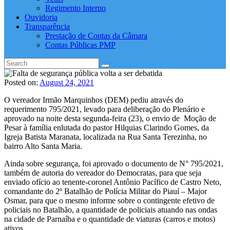
Regimento Interno
Ouvidoria
Transparência
Prestação de Contas da Câmara
Contas Públicas PMP
Posted on:
August 24, 2021
O vereador Irmão Marquinhos (DEM) pediu através do
requerimento 795/2021, levado para deliberação do Plenário e
aprovado na noite desta segunda-feira (23), o envio de Moção de
Pesar à família enlutada do pastor Hilquias Clarindo Gomes, da
Igreja Batista Maranata, localizada na Rua Santa Terezinha, no
bairro Alto Santa Maria.
Ainda sobre segurança, foi aprovado o documento de N° 795/2021,
também de autoria do vereador do Democratas, para que seja
enviado ofício ao tenente-coronel Antônio Pacífico de Castro Neto,
comandante do 2º Batalhão de Polícia Militar do Piauí – Major
Osmar, para que o mesmo informe sobre o contingente efetivo de
policiais no Batalhão, a quantidade de policiais atuando nas ondas
na cidade de Parnaíba e o quantidade de viaturas (carros e motos)
ativos.