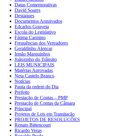
Datas Comemorativas
David Soares
Destaques
Documentos Arquivados
Edcarlos Gouveia
Escola do Legislativo
Fátima Carmino
Frequências dos Vereadores
Geraldinho Alencar
Irmão Marquinhos
Joãozinho do Trânsito
LEIS MUNICIPAIS
Matérias Aprovadas
Neta Castelo Branco
Notícias
Pauta da ordem do Dia
Prefeito
Prestação de Contas – PMP
Prestação de Contas da Câmara
Principal
Projetos de Leis em Tramitação
PROJETOS DE RESOLUÇÕES
Renato Bittencourt
Ricardo Veras
Ronaldo Prado