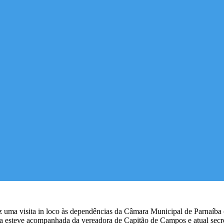
z uma visita in loco às dependências da Câmara Municipal de Parnaíba
a esteve acompanhada da vereadora de Capitão de Campos e atual secretá