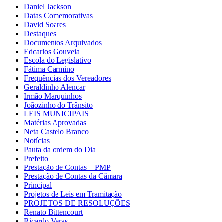
Daniel Jackson
Datas Comemorativas
David Soares
Destaques
Documentos Arquivados
Edcarlos Gouveia
Escola do Legislativo
Fátima Carmino
Frequências dos Vereadores
Geraldinho Alencar
Irmão Marquinhos
Joãozinho do Trânsito
LEIS MUNICIPAIS
Matérias Aprovadas
Neta Castelo Branco
Notícias
Pauta da ordem do Dia
Prefeito
Prestação de Contas – PMP
Prestação de Contas da Câmara
Principal
Projetos de Leis em Tramitação
PROJETOS DE RESOLUÇÕES
Renato Bittencourt
Ricardo Veras