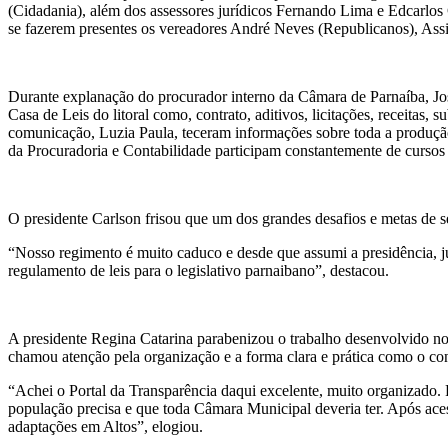
(Cidadania), além dos assessores jurídicos Fernando Lima e Edcarlo
se fazerem presentes os vereadores André Neves (Republicanos), A
Durante explanação do procurador interno da Câmara de Parnaíba, Jos
Casa de Leis do litoral como, contrato, aditivos, licitações, receitas,
comunicação, Luzia Paula, teceram informações sobre toda a produção m
da Procuradoria e Contabilidade participam constantemente de cursos
O presidente Carlson frisou que um dos grandes desafios e metas de s
“Nosso regimento é muito caduco e desde que assumi a presidência, 
regulamento de leis para o legislativo parnaibano”, destacou.
A presidente Regina Catarina parabenizou o trabalho desenvolvido no p
chamou atenção pela organização e a forma clara e prática como o con
“Achei o Portal da Transparência daqui excelente, muito organizado. 
população precisa e que toda Câmara Municipal deveria ter. Após acess
adaptações em Altos”, elogiou.