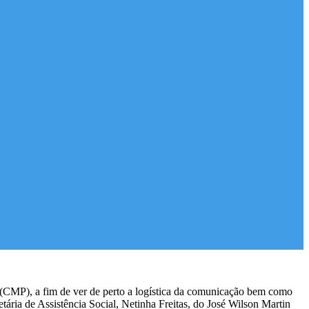
 (CMP), a fim de ver de perto a logística da comunicação bem como
ria de Assistência Social, Netinha Freitas, do José Wilson Martin