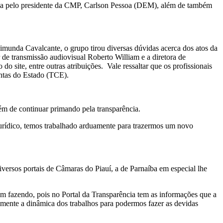
nada pelo presidente da CMP, Carlson Pessoa (DEM), além de também
imunda Cavalcante, o grupo tirou diversas dúvidas acerca dos atos da
or de transmissão audiovisual Roberto William e a diretora de
 site, entre outras atribuições. Vale ressaltar que os profissionais
ontas do Estado (TCE).
ém de continuar primando pela transparência.
urídico, temos trabalhado arduamente para trazermos um novo
iversos portais de Câmaras do Piauí, a de Parnaíba em especial lhe
em fazendo, pois no Portal da Transparência tem as informações que a
almente a dinâmica dos trabalhos para podermos fazer as devidas