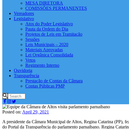
MESA DIRETORA
COMISSÕES PERMANENTES
Vereadores
Legislativo
Atos do Poder Legislativo
Pauta da Ordem do Dia
Projetos de Leis em Tramitação
Sessões
Leis Municipais – 2020
Materiais Aprovadas
Lei Orgânica Consolidada
Vetos
Regimento Interno
Ouvidoria
Transparência
Prestação de Contas da Câmara
Contas Públicas PMP
Posted on:
April 29, 2021
A presidente da Câmara Municipal de Altos, Regina Catarina (PP), fe
do Portal da Transparência do parlamento parnaibano. Regina Catarin