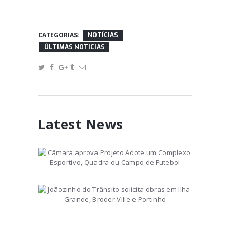
CATEGORIAS:
NOTÍCIAS
ÚLTIMAS NOTICIAS
Latest News
Câmara aprova Projeto
Adote um Complexo
Esportivo, Quadra ou Campo
October 13, 2021
de Futebol
Joãozinho do Trânsito
solicita obras em Ilha
Grande, Broder Ville e
March 1, 2022
Portinho