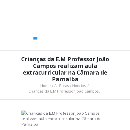
A CÂMARA
VEREADORES
LEGISLATIVO
OUVIDORIA
TRANSPARÊNCIA
Crianças da E.M Professor João
Campos realizam aula
extracurricular na Câmara de
Parnaíba
Home
All Posts
Notícias
Crianças da E.M Professor João Campos...