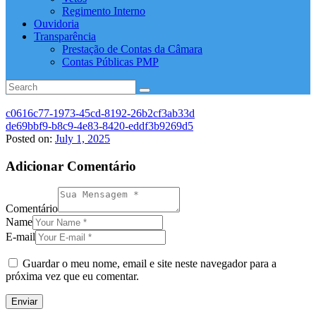
Regimento Interno
Ouvidoria
Transparência
Prestação de Contas da Câmara
Contas Públicas PMP
c0616c77-1973-45cd-8192-26b2cf3ab33d
de69bbf9-b8c9-4e83-8420-eddf3b9269d5
Posted on:
July 1, 2025
Adicionar Comentário
Comentário
Name
E-mail
Guardar o meu nome, email e site neste navegador para a
próxima vez que eu comentar.