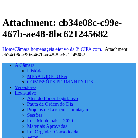
Attachment: cb34e08c-c99e-
467b-ae48-8bc621245682
Home
Câmara homenageia efetivo da 2ª CIPA com...
Attachment:
cb34e08c-c99e-467b-ae48-8bc621245682
A Câmara
História
MESA DIRETORA
COMISSÕES PERMANENTES
Vereadores
Legislativo
Atos do Poder Legislativo
Pauta da Ordem do Dia
Projetos de Leis em Tramitação
Sessões
Leis Municipais – 2020
Materiais Aprovadas
Lei Orgânica Consolidada
Vetos