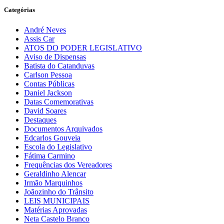
Categórias
André Neves
Assis Car
ATOS DO PODER LEGISLATIVO
Aviso de Dispensas
Batista do Catanduvas
Carlson Pessoa
Contas Públicas
Daniel Jackson
Datas Comemorativas
David Soares
Destaques
Documentos Arquivados
Edcarlos Gouveia
Escola do Legislativo
Fátima Carmino
Frequências dos Vereadores
Geraldinho Alencar
Irmão Marquinhos
Joãozinho do Trânsito
LEIS MUNICIPAIS
Matérias Aprovadas
Neta Castelo Branco