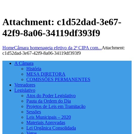
Attachment: c1d52dad-3e67-
42f9-8a06-34119df393f9
Home
Câmara homenageia efetivo da 2ª CIPA com...
Attachment:
c1d52dad-3e67-42f9-8a06-34119df393f9
A Câmara
História
MESA DIRETORA
COMISSÕES PERMANENTES
Vereadores
Legislativo
Atos do Poder Legislativo
Pauta da Ordem do Dia
Projetos de Leis em Tramitação
Sessões
Leis Municipais – 2020
Materiais Aprovadas
Lei Orgânica Consolidada
Vetos