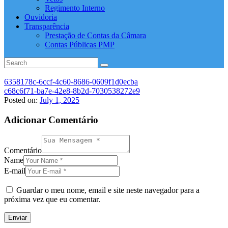
Regimento Interno
Ouvidoria
Transparência
Prestação de Contas da Câmara
Contas Públicas PMP
6358178c-6ccf-4c60-8686-0609f1d0ecba
c68c6f71-ba7e-42e8-8b2d-7030538272e9
Posted on:
July 1, 2025
Adicionar Comentário
Comentário
Name
E-mail
Guardar o meu nome, email e site neste navegador para a
próxima vez que eu comentar.