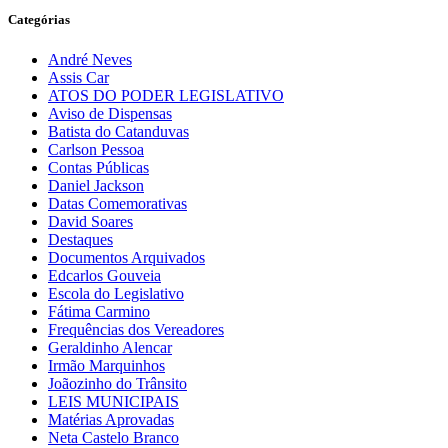
Categórias
André Neves
Assis Car
ATOS DO PODER LEGISLATIVO
Aviso de Dispensas
Batista do Catanduvas
Carlson Pessoa
Contas Públicas
Daniel Jackson
Datas Comemorativas
David Soares
Destaques
Documentos Arquivados
Edcarlos Gouveia
Escola do Legislativo
Fátima Carmino
Frequências dos Vereadores
Geraldinho Alencar
Irmão Marquinhos
Joãozinho do Trânsito
LEIS MUNICIPAIS
Matérias Aprovadas
Neta Castelo Branco