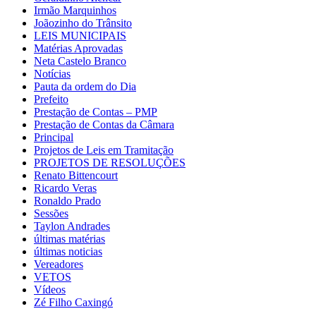
Irmão Marquinhos
Joãozinho do Trânsito
LEIS MUNICIPAIS
Matérias Aprovadas
Neta Castelo Branco
Notícias
Pauta da ordem do Dia
Prefeito
Prestação de Contas – PMP
Prestação de Contas da Câmara
Principal
Projetos de Leis em Tramitação
PROJETOS DE RESOLUÇÕES
Renato Bittencourt
Ricardo Veras
Ronaldo Prado
Sessões
Taylon Andrades
últimas matérias
últimas noticias
Vereadores
VETOS
Vídeos
Zé Filho Caxingó