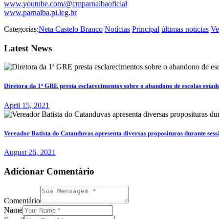
www.youtube.com/@cmparnaibaoficial
www.parnaiba.pi.leg.br
Categorias:
Neta Castelo Branco
Notícias
Principal
últimas noticias
Ve
Latest News
Diretora da 1ª GRE presta esclarecimentos sobre o abandono de escolas esta
April 15, 2021
Vereador Batista do Catanduvas apresenta diversas proposituras durante sess
August 26, 2021
Adicionar Comentário
Comentário
Name