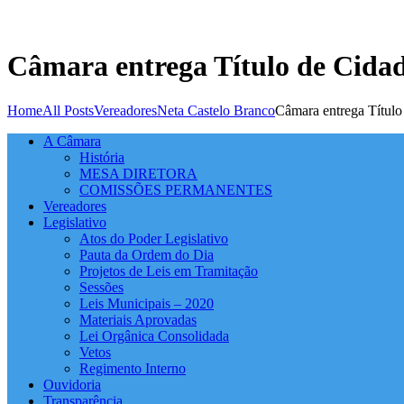
Câmara entrega Título de Cidad
Home
All Posts
Vereadores
Neta Castelo Branco
Câmara entrega Título
A Câmara
História
MESA DIRETORA
COMISSÕES PERMANENTES
Vereadores
Legislativo
Atos do Poder Legislativo
Pauta da Ordem do Dia
Projetos de Leis em Tramitação
Sessões
Leis Municipais – 2020
Materiais Aprovadas
Lei Orgânica Consolidada
Vetos
Regimento Interno
Ouvidoria
Transparência