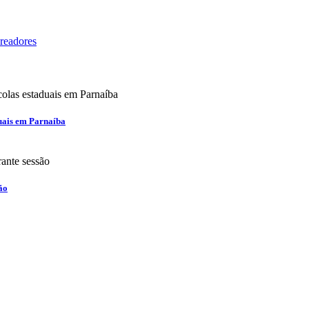
readores
duais em Parnaíba
ão