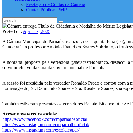
Prestação de Contas da Câmara
Contas Públicas PMP
Posted on:
April 17, 2025
A Câmara Municipal de Parnaíba realizou, nesta quarta-feira (16), u
Candeira” ao professor Antônio Francisco Soares Sobrinho, o Profess
A honraria, proposta pela vereadora @netacastelobranco, destacou a 
servidor efetivo da Guarda Civil municipal de Parnaíba.
A sessão foi presidida pelo vereador Ronaldo Prado e contou com a p
homenageado, Sr. Raimundo Soares e Sra. Rosilene Soares, sua espo
Também estiveram presentes os vereadores Renato Bittencourt e Zé Fi
Acesse nossas redes sociais:
https://www.facebook.com/cmparnaibaoficial
https://www.instagram.com/cmparnaibaoficial/
https://www.instagram.com/escolalegpar/