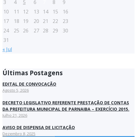
3
4
5
6
7
8
9
10
11
12
13
14
15
16
17
18
19
20
21
22
23
24
25
26
27
28
29
30
31
« Jul
Últimas Postagens
EDITAL DE CONVOCAÇÃO
Agosto 5, 2026
DECRETO LEGISLATIVO REFERENTE PRESTAÇÃO DE CONTAS
DA PREFEITURA MUNICIPAL DE PARNAIBA – EXERCÍCIO 2015.
Julho 21, 2026
AVISO DE DISPENSA DE LICITAÇÃO
Dezembro 8, 2025