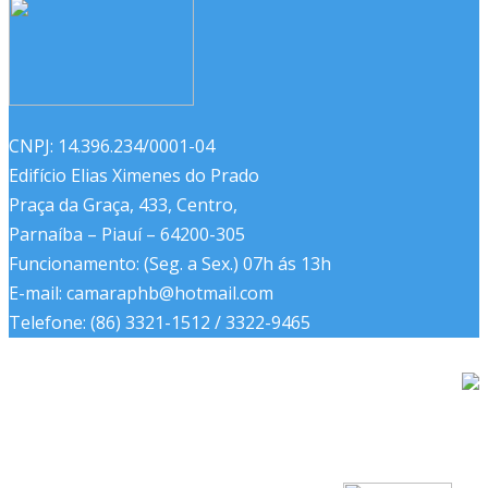
CNPJ: 14.396.234/0001-04
Edifício Elias Ximenes do Prado
Praça da Graça, 433, Centro,
Parnaíba – Piauí – 64200-305
Funcionamento: (Seg. a Sex.) 07h ás 13h
E-mail: camaraphb@hotmail.com
Telefone: (86) 3321-1512 / 3322-9465
Câmara Municipal de Parnaíba - Piauí © 2017 - 2021.
Todos os Direitos Reservados.