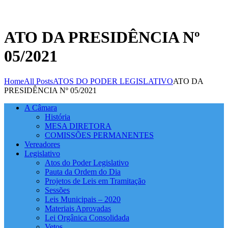
ATO DA PRESIDÊNCIA Nº
05/2021
Home
All Posts
ATOS DO PODER LEGISLATIVO
ATO DA
PRESIDÊNCIA Nº 05/2021
A Câmara
História
MESA DIRETORA
COMISSÕES PERMANENTES
Vereadores
Legislativo
Atos do Poder Legislativo
Pauta da Ordem do Dia
Projetos de Leis em Tramitação
Sessões
Leis Municipais – 2020
Materiais Aprovadas
Lei Orgânica Consolidada
Vetos