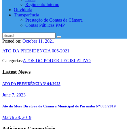
Regimento Interno
Ouvidoria
Transparência
Prestação de Contas da Câmara
Contas Públicas PMP
Posted on:
October 11, 2021
ATO DA PRESIDENCIA 005-2021
Categorias:
ATOS DO PODER LEGISLATIVO
Latest News
ATO DA PRESIDÊNCIA Nº 04/2023
June 7, 2023
Ato da Mesa Diretora da Câmara Municipal de Parnaíba Nº 003/2019
March 28, 2019
Adicionar Comentário