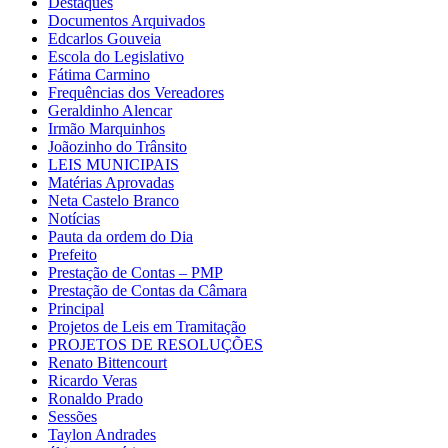
Destaques
Documentos Arquivados
Edcarlos Gouveia
Escola do Legislativo
Fátima Carmino
Frequências dos Vereadores
Geraldinho Alencar
Irmão Marquinhos
Joãozinho do Trânsito
LEIS MUNICIPAIS
Matérias Aprovadas
Neta Castelo Branco
Notícias
Pauta da ordem do Dia
Prefeito
Prestação de Contas – PMP
Prestação de Contas da Câmara
Principal
Projetos de Leis em Tramitação
PROJETOS DE RESOLUÇÕES
Renato Bittencourt
Ricardo Veras
Ronaldo Prado
Sessões
Taylon Andrades