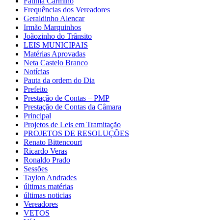
Fátima Carmino
Frequências dos Vereadores
Geraldinho Alencar
Irmão Marquinhos
Joãozinho do Trânsito
LEIS MUNICIPAIS
Matérias Aprovadas
Neta Castelo Branco
Notícias
Pauta da ordem do Dia
Prefeito
Prestação de Contas – PMP
Prestação de Contas da Câmara
Principal
Projetos de Leis em Tramitação
PROJETOS DE RESOLUÇÕES
Renato Bittencourt
Ricardo Veras
Ronaldo Prado
Sessões
Taylon Andrades
últimas matérias
últimas noticias
Vereadores
VETOS