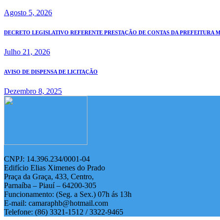
Agosto 5, 2026
DECRETO LEGISLATIVO REFERENTE PRESTAÇÃO DE CONTAS DA PREFEITURA MUN
Julho 21, 2026
AVISO DE DISPENSA DE LICITAÇÃO
Dezembro 8, 2025
CNPJ: 14.396.234/0001-04
Edifício Elias Ximenes do Prado
Praça da Graça, 433, Centro,
Parnaíba – Piauí – 64200-305
Funcionamento: (Seg. a Sex.) 07h ás 13h
E-mail: camaraphb@hotmail.com
Telefone: (86) 3321-1512 / 3322-9465