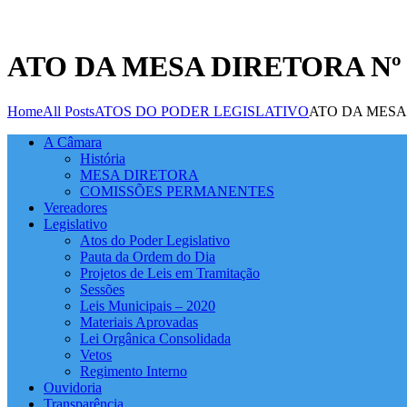
ATO DA MESA DIRETORA Nº 
Home
All Posts
ATOS DO PODER LEGISLATIVO
ATO DA MESA 
A Câmara
História
MESA DIRETORA
COMISSÕES PERMANENTES
Vereadores
Legislativo
Atos do Poder Legislativo
Pauta da Ordem do Dia
Projetos de Leis em Tramitação
Sessões
Leis Municipais – 2020
Materiais Aprovadas
Lei Orgânica Consolidada
Vetos
Regimento Interno
Ouvidoria
Transparência