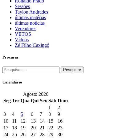
Ronaldo Prado
Sessões
Taylon Andrades
últimas matérias
últimas noticias
Vereadores
VETOS
Vídeos
Zé Filho Caxingó
Procurar
Pesquisar
por:
Calendário
Agosto 2026
Seg
Ter
Qua
Qui
Sex
Sáb
Dom
1
2
3
4
5
6
7
8
9
10
11
12
13
14
15
16
17
18
19
20
21
22
23
24
25
26
27
28
29
30