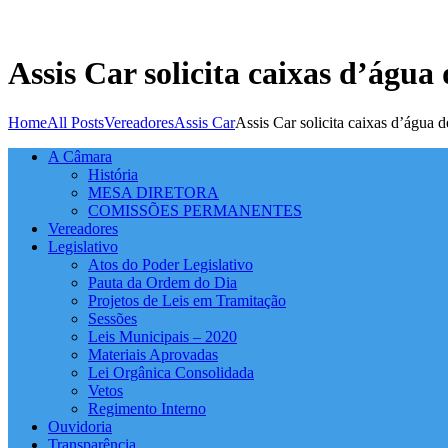
Assis Car solicita caixas d’água 
Home
All Posts
Vereadores
Assis Car
Assis Car solicita caixas d’água d
A Câmara
História
MESA DIRETORA
COMISSÕES PERMANENTES
Vereadores
Legislativo
Atos do Poder Legislativo
Pauta da Ordem do Dia
Projetos de Leis em Tramitação
Sessões
Leis Municipais – 2020
Materiais Aprovadas
Lei Orgânica Consolidada
Vetos
Regimento Interno
Ouvidoria
Transparência