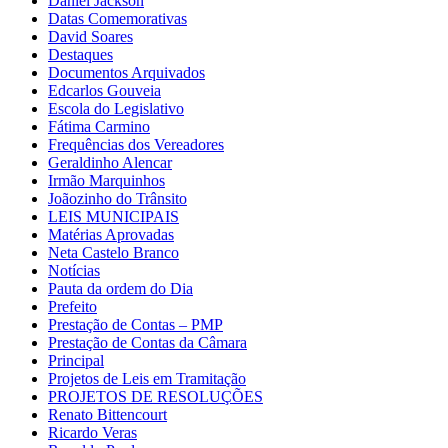
Daniel Jackson
Datas Comemorativas
David Soares
Destaques
Documentos Arquivados
Edcarlos Gouveia
Escola do Legislativo
Fátima Carmino
Frequências dos Vereadores
Geraldinho Alencar
Irmão Marquinhos
Joãozinho do Trânsito
LEIS MUNICIPAIS
Matérias Aprovadas
Neta Castelo Branco
Notícias
Pauta da ordem do Dia
Prefeito
Prestação de Contas – PMP
Prestação de Contas da Câmara
Principal
Projetos de Leis em Tramitação
PROJETOS DE RESOLUÇÕES
Renato Bittencourt
Ricardo Veras