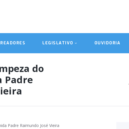
A CÂMARA
VEREADORES
LEGISLATIVO
EREADORES
LEGISLATIVO
OUVIDORIA
OUVIDORIA
TRANSPARÊNCIA
impeza do
a Padre
ieira