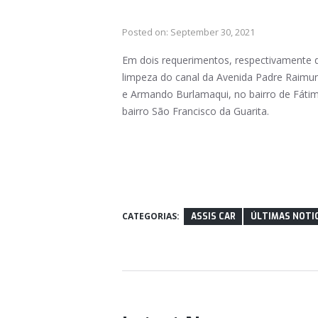
Posted on:
September 30, 2021
Em dois requerimentos, respectivamente d
limpeza do canal da Avenida Padre Raimun
e Armando Burlamaqui, no bairro de Fátim
bairro São Francisco da Guarita.
CATEGORIAS:
ASSIS CAR
ÚLTIMAS NOTI