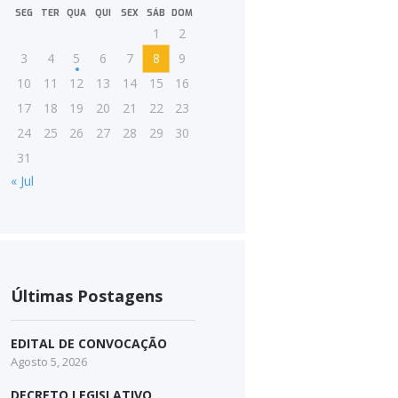
SEG
TER
QUA
QUI
SEX
SÁB
DOM
1
2
3
4
5
6
7
8
9
10
11
12
13
14
15
16
17
18
19
20
21
22
23
24
25
26
27
28
29
30
31
« Jul
Últimas Postagens
EDITAL DE CONVOCAÇÃO
Agosto 5, 2026
DECRETO LEGISLATIVO