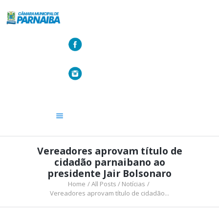
A CÂMARA
VEREADORES
LEGISLATIVO
OUVIDORIA
TRANSPARÊNCIA
Vereadores aprovam título de
cidadão parnaibano ao
presidente Jair Bolsonaro
Home
All Posts
Notícias
Vereadores aprovam título de cidadão...