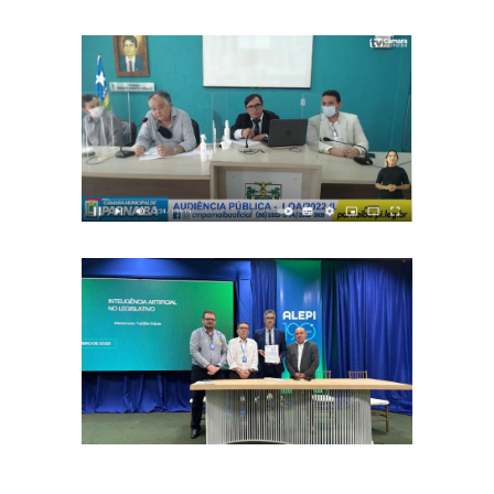
Câmara promove audiência
pública para debater a LOA –
2022
December 5, 2021
Parceria entre Escolas do
Legislativo da Câmara e da
Alepi vai ampliar oferta de
September 16, 2025
cursos em Parnaíba