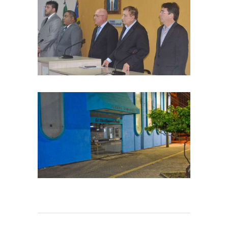
Mesa Diretora da Câmara é
empossada, Geraldinho
permanece como Presidente
January 4, 2018
Câmara Municipal de
Parnaíba cancela sessão em
respeito ao falecimento de
April 6, 2021
Firmino Filho