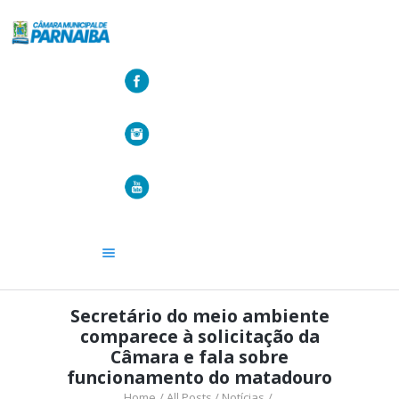
A CÂMARA
VEREADORES
LEGISLATIVO
OUVIDORIA
TRANSPARÊNCIA
Secretário do meio ambiente
comparece à solicitação da
Câmara e fala sobre
funcionamento do matadouro
Home
All Posts
Notícias