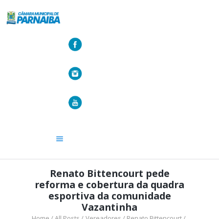
A CÂMARA
VEREADORES
LEGISLATIVO
OUVIDORIA
TRANSPARÊNCIA
Renato Bittencourt pede
reforma e cobertura da quadra
esportiva da comunidade
Vazantinha
Home
All Posts
Vereadores
Renato Bittencourt