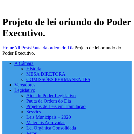
Projeto de lei oriundo do Poder
Executivo.
Home
All Posts
Pauta da ordem do Dia
Projeto de lei oriundo do
Poder Executivo.
A Câmara
História
MESA DIRETORA
COMISSÕES PERMANENTES
Vereadores
Legislativo
Atos do Poder Legislativo
Pauta da Ordem do Dia
Projetos de Leis em Tramitação
Sessões
Leis Municipais – 2020
Materiais Aprovadas
Lei Orgânica Consolidada
Vetos