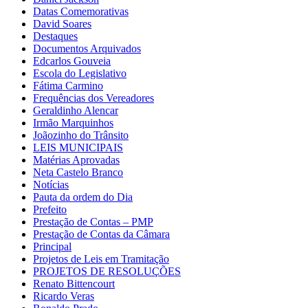
Datas Comemorativas
David Soares
Destaques
Documentos Arquivados
Edcarlos Gouveia
Escola do Legislativo
Fátima Carmino
Frequências dos Vereadores
Geraldinho Alencar
Irmão Marquinhos
Joãozinho do Trânsito
LEIS MUNICIPAIS
Matérias Aprovadas
Neta Castelo Branco
Notícias
Pauta da ordem do Dia
Prefeito
Prestação de Contas – PMP
Prestação de Contas da Câmara
Principal
Projetos de Leis em Tramitação
PROJETOS DE RESOLUÇÕES
Renato Bittencourt
Ricardo Veras