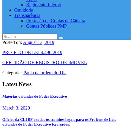
Regimento Interno
Ouvidoria
Transparência
Prestação de Contas da Câmara
Contas Públicas PMP
Posted on:
August 13, 2019
PROJETO DE LEI 4.496-2019
CERTIDÃO DE REGISTRO DE IMOVEL
Categorias:
Pauta da ordem do Dia
Latest News
Matérias oriundas do Poder Executivo
March 3, 2020
Oficios da CLJRF e todos os tramites legais para os Projetos de Leis
oriundos do Poder Executivo Revisados.