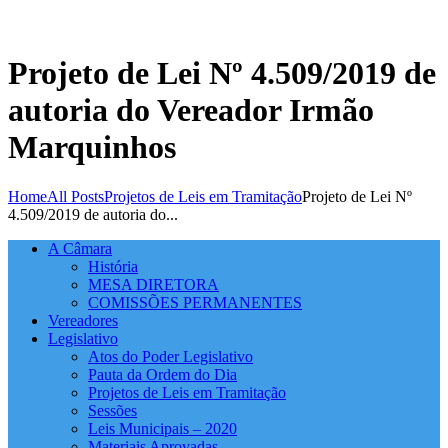
Projeto de Lei Nº 4.509/2019 de
autoria do Vereador Irmão
Marquinhos
Home
All Posts
Projetos de Leis em Tramitação
Projeto de Lei Nº
4.509/2019 de autoria do...
A Câmara
História
MESA DIRETORA
COMISSÕES PERMANENTES
Vereadores
Legislativo
Atos do Poder Legislativo
Pauta da Ordem do Dia
Projetos de Leis em Tramitação
Sessões
Leis Municipais – 2020
Materiais Aprovadas