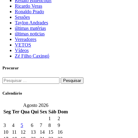
Renato Bittencourt
Ricardo Veras
Ronaldo Prado
Sessões
Taylon Andrades
últimas matérias
últimas noticias
Vereadores
VETOS
Vídeos
Zé Filho Caxingó
Procurar
Pesquisar
por:
Calendário
Agosto 2026
Seg
Ter
Qua
Qui
Sex
Sáb
Dom
1
2
3
4
5
6
7
8
9
10
11
12
13
14
15
16