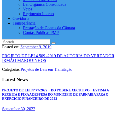
Lei Orgânica Consolidada
Vetos
Regimento Interno
Ouvidoria
Transparência
Prestação de Contas da Câmara
Contas Públicas PMP
Posted on:
September 9, 2019
PROJETO DE LEI 4.509 -2019 DE AUTORIA DO VEREADOR
IRMÃO MARQUINHOS
Categorias:
Projetos de Leis em Tramitação
Latest News
PROJETO DE LEI Nº 77/2022 – DO PODER EXECUTIVO – ESTIMA A
RECEITA E FIXA A DESPESA DO MUNICIPIO DE PARNAIBA PARA O
EXERCÍCIO FINANCEIRO DE 2023
September 30, 2022