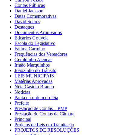
Contas Públicas
Daniel Jackson
Datas Comemorativas
David Soares
Destaques
Documentos Arquivados
Edcarlos Gouveia
Escola do Legislativo
Fátima Carmino
Frequências dos Vereadores
Geraldinho Alencar
Irmão Marquinhos
Joãozinho do Trânsito
LEIS MUNICIPAIS
Matérias Aprovadas
Neta Castelo Branco
Notícias
Pauta da ordem do Dia
Prefeito
Prestação de Contas – PMP
Prestação de Contas da Câmara
Principal
Projetos de Leis em Tramitação
PROJETOS DE RESOLUÇÕES