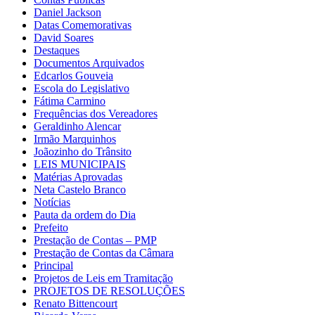
Daniel Jackson
Datas Comemorativas
David Soares
Destaques
Documentos Arquivados
Edcarlos Gouveia
Escola do Legislativo
Fátima Carmino
Frequências dos Vereadores
Geraldinho Alencar
Irmão Marquinhos
Joãozinho do Trânsito
LEIS MUNICIPAIS
Matérias Aprovadas
Neta Castelo Branco
Notícias
Pauta da ordem do Dia
Prefeito
Prestação de Contas – PMP
Prestação de Contas da Câmara
Principal
Projetos de Leis em Tramitação
PROJETOS DE RESOLUÇÕES
Renato Bittencourt