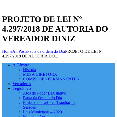
PROJETO DE LEI Nº
4.297/2018 DE AUTORIA DO
VEREADOR DINIZ
Home
All Posts
Pauta da ordem do Dia
PROJETO DE LEI Nº
4.297/2018 DE AUTORIA DO...
A Câmara
História
MESA DIRETORA
COMISSÕES PERMANENTES
Vereadores
Legislativo
Atos do Poder Legislativo
Pauta da Ordem do Dia
Projetos de Leis em Tramitação
Sessões
Leis Municipais – 2020
Materiais Aprovadas