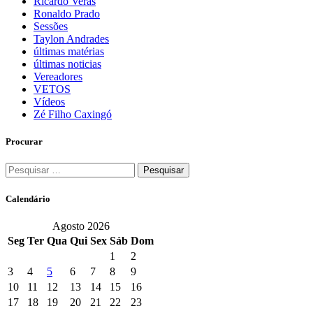
Ricardo Veras
Ronaldo Prado
Sessões
Taylon Andrades
últimas matérias
últimas noticias
Vereadores
VETOS
Vídeos
Zé Filho Caxingó
Procurar
Pesquisar
por:
Calendário
Agosto 2026
Seg
Ter
Qua
Qui
Sex
Sáb
Dom
1
2
3
4
5
6
7
8
9
10
11
12
13
14
15
16
17
18
19
20
21
22
23