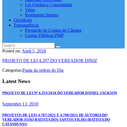
Lei Orgânica Consolidada
Vetos
Regimento Interno
Ouvidoria
Transparência
Prestação de Contas da Câmara
Contas Públicas PMP
Posted on:
April 5, 2018
PROJETO DE LEI 4.297 DO VEREADOR DINIZ
Categorias:
Pauta da ordem do Dia
Latest News
PROJETO DE LEI Nº 4.353/2018 DO VEREADOR DANIEL JACKSON
September 13, 2018
PROJETOS DE LEIS 4.707/2021 E 4.708/2021 DE AUTORIA DO
VEREADOR JOÃO BATISTA DOS SANTOS FILHO (BATISTA DO
CATANDUVAS)