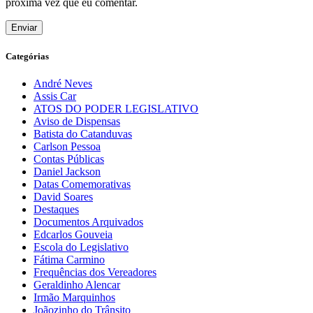
próxima vez que eu comentar.
Categórias
André Neves
Assis Car
ATOS DO PODER LEGISLATIVO
Aviso de Dispensas
Batista do Catanduvas
Carlson Pessoa
Contas Públicas
Daniel Jackson
Datas Comemorativas
David Soares
Destaques
Documentos Arquivados
Edcarlos Gouveia
Escola do Legislativo
Fátima Carmino
Frequências dos Vereadores
Geraldinho Alencar
Irmão Marquinhos
Joãozinho do Trânsito