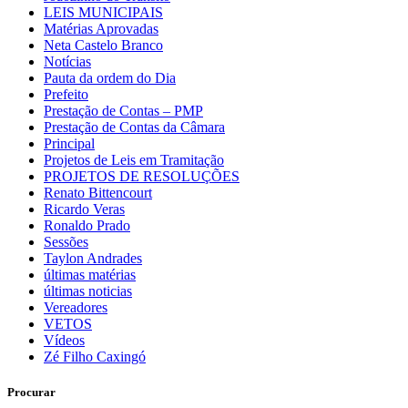
LEIS MUNICIPAIS
Matérias Aprovadas
Neta Castelo Branco
Notícias
Pauta da ordem do Dia
Prefeito
Prestação de Contas – PMP
Prestação de Contas da Câmara
Principal
Projetos de Leis em Tramitação
PROJETOS DE RESOLUÇÕES
Renato Bittencourt
Ricardo Veras
Ronaldo Prado
Sessões
Taylon Andrades
últimas matérias
últimas noticias
Vereadores
VETOS
Vídeos
Zé Filho Caxingó
Procurar