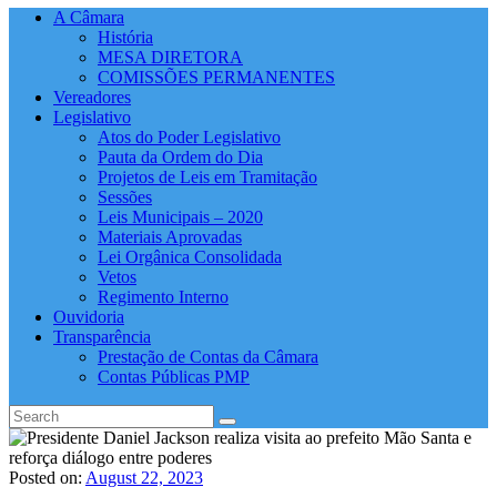
A Câmara
História
MESA DIRETORA
COMISSÕES PERMANENTES
Vereadores
Legislativo
Atos do Poder Legislativo
Pauta da Ordem do Dia
Projetos de Leis em Tramitação
Sessões
Leis Municipais – 2020
Materiais Aprovadas
Lei Orgânica Consolidada
Vetos
Regimento Interno
Ouvidoria
Transparência
Prestação de Contas da Câmara
Contas Públicas PMP
Posted on:
August 22, 2023