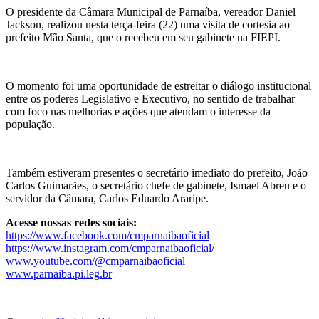
O presidente da Câmara Municipal de Parnaíba, vereador Daniel
Jackson, realizou nesta terça-feira (22) uma visita de cortesia ao
prefeito Mão Santa, que o recebeu em seu gabinete na FIEPI.
O momento foi uma oportunidade de estreitar o diálogo institucional
entre os poderes Legislativo e Executivo, no sentido de trabalhar
com foco nas melhorias e ações que atendam o interesse da
população.
Também estiveram presentes o secretário imediato do prefeito, João
Carlos Guimarães, o secretário chefe de gabinete, Ismael Abreu e o
servidor da Câmara, Carlos Eduardo Araripe.
Acesse nossas redes sociais:
https://www.facebook.com/cmparnaibaoficial
https://www.instagram.com/cmparnaibaoficial/
www.youtube.com/@cmparnaibaoficial
www.parnaiba.pi.leg.br