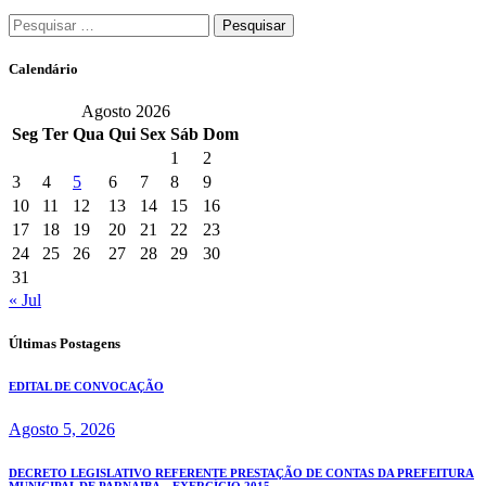
Pesquisar
por:
Calendário
Agosto 2026
Seg
Ter
Qua
Qui
Sex
Sáb
Dom
1
2
3
4
5
6
7
8
9
10
11
12
13
14
15
16
17
18
19
20
21
22
23
24
25
26
27
28
29
30
31
« Jul
Últimas Postagens
EDITAL DE CONVOCAÇÃO
Agosto 5, 2026
DECRETO LEGISLATIVO REFERENTE PRESTAÇÃO DE CONTAS DA PREFEITURA
MUNICIPAL DE PARNAIBA – EXERCÍCIO 2015.