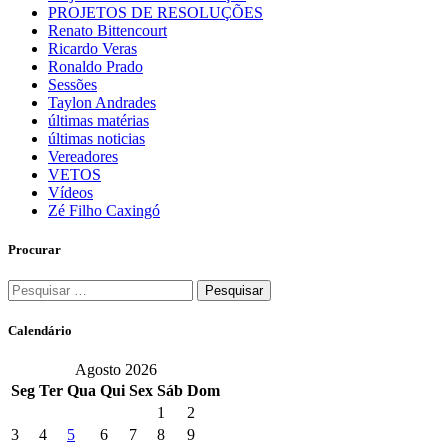
PROJETOS DE RESOLUÇÕES
Renato Bittencourt
Ricardo Veras
Ronaldo Prado
Sessões
Taylon Andrades
últimas matérias
últimas noticias
Vereadores
VETOS
Vídeos
Zé Filho Caxingó
Procurar
Pesquisar
por:
Calendário
Agosto 2026
Seg
Ter
Qua
Qui
Sex
Sáb
Dom
1
2
3
4
5
6
7
8
9