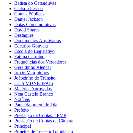
Batista do Catanduvas
Carlson Pessoa
Contas Públicas
Daniel Jackson
Datas Comemorativas
David Soares
Destaques
Documentos Arquivados
Edcarlos Gouveia
Escola do Legislativo
Fátima Carmino
Frequências dos Vereadores
Geraldinho Alencar
Irmão Marquinhos
Joãozinho do Trânsito
LEIS MUNICIPAIS
Matérias Aprovadas
Neta Castelo Branco
Notícias
Pauta da ordem do Dia
Prefeito
Prestação de Contas – PMP
Prestação de Contas da Câmara
Principal
Projetos de Leis em Tramitação