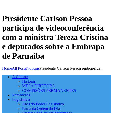
Presidente Carlson Pessoa
participa de videoconferência
com a ministra Tereza Cristina
e deputados sobre a Embrapa
de Parnaíba
Home
All Posts
Notícias
Presidente Carlson Pessoa participa de...
A Câmara
História
MESA DIRETORA
COMISSÕES PERMANENTES
Vereadores
Legislativo
Atos do Poder Legislativo
Pauta da Ordem do Dia