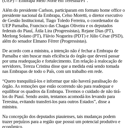
(UEP) – Embrapa Meio Norte em Teresina/PI”.
Além do presidente Carlson, participaram em formato home office o
presidente nacional da Embrapa, Celso Moretti, o diretor executivo
de Gestão Institucional, Tiago Toledo Ferreira, o coordenador da
UEP Parnaíba, Francisco das Chagas Oliveira e os deputados
federais do Piauí, Átila Lira (Progressistas), Rejane Dias (PT),
Merlong Solano (PT), Flávio Nogueira (PDT) e Júlio César (PSD),
além do senador Elmano Férrer (Progressistas).
De acordo com a ministra, a intenção não é fechar a Embrapa de
Parnaíba e sim buscar mais eficiência do órgão que deverá passar
por uma readequação e fortalecimento. Em relação à realocação de
servidores, Tereza Cristina disse que a medida está sendo tomada
nas Embrapas de todo o País, com um trabalho em rede.
“Quero tranquilizá-los e informar que não haverá paralisação do
órgão. As remoções que estão ocorrendo são para readequar e
equilibrar os quadros da Embrapa. Tivemos o cuidado de não tirá-
los do Piauí. Sendo assim, tentamos acomodá-los levando para
Teresina, evitando transferi-los para outros Estados”, disse a
ministra.
Na concepção dos deputados piauienses, tais mudanças podem
trazer prejuízos para a região que possui um potencial produtivo e
econômico.