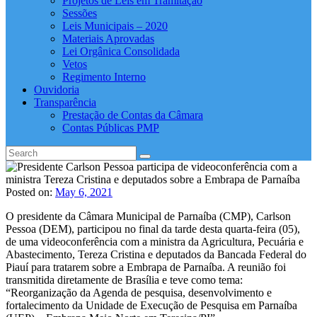
Projetos de Leis em Tramitação
Sessões
Leis Municipais – 2020
Materiais Aprovadas
Lei Orgânica Consolidada
Vetos
Regimento Interno
Ouvidoria
Transparência
Prestação de Contas da Câmara
Contas Públicas PMP
Posted on:
May 6, 2021
O presidente da Câmara Municipal de Parnaíba (CMP), Carlson
Pessoa (DEM), participou no final da tarde desta quarta-feira (05),
de uma videoconferência com a ministra da Agricultura, Pecuária e
Abastecimento, Tereza Cristina e deputados da Bancada Federal do
Piauí para tratarem sobre a Embrapa de Parnaíba. A reunião foi
transmitida diretamente de Brasília e teve como tema:
“Reorganização da Agenda de pesquisa, desenvolvimento e
fortalecimento da Unidade de Execução de Pesquisa em Parnaíba