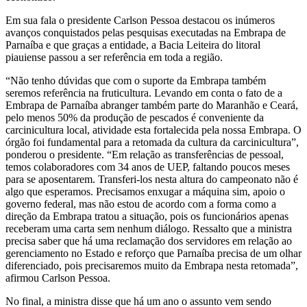
Em sua fala o presidente Carlson Pessoa destacou os inúmeros
avanços conquistados pelas pesquisas executadas na Embrapa de
Parnaíba e que graças a entidade, a Bacia Leiteira do litoral
piauiense passou a ser referência em toda a região.
“Não tenho dúvidas que com o suporte da Embrapa também
seremos referência na fruticultura. Levando em conta o fato de a
Embrapa de Parnaíba abranger também parte do Maranhão e Ceará,
pelo menos 50% da produção de pescados é conveniente da
carcinicultura local, atividade esta fortalecida pela nossa Embrapa. O
órgão foi fundamental para a retomada da cultura da carcinicultura”,
ponderou o presidente. “Em relação as transferências de pessoal,
temos colaboradores com 34 anos de UEP, faltando poucos meses
para se aposentarem. Transferi-los nesta altura do campeonato não é
algo que esperamos. Precisamos enxugar a máquina sim, apoio o
governo federal, mas não estou de acordo com a forma como a
direção da Embrapa tratou a situação, pois os funcionários apenas
receberam uma carta sem nenhum diálogo. Ressalto que a ministra
precisa saber que há uma reclamação dos servidores em relação ao
gerenciamento no Estado e reforço que Parnaíba precisa de um olhar
diferenciado, pois precisaremos muito da Embrapa nesta retomada”,
afirmou Carlson Pessoa.
No final, a ministra disse que há um ano o assunto vem sendo