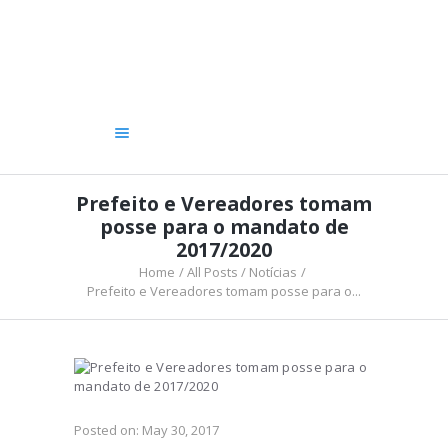
A CÂMARA
VEREADORES
LEGISLATIVO
OUVIDORIA
TRANSPARÊNCIA
Prefeito e Vereadores tomam
posse para o mandato de
2017/2020
Home
All Posts
Notícias
Prefeito e Vereadores tomam posse para o...
Posted on:
May 30, 2017