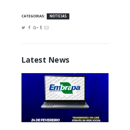
CATEGORIAS:
NOTÍCIAS
Latest News
Câmara realizará nesta
quarta (24), audiência para
discutir o futuro da Embrapa
February 24, 2021
de Parnaíba