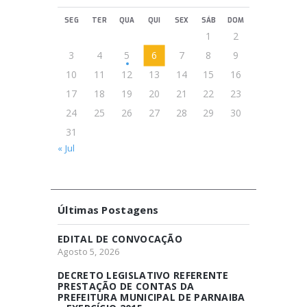
SEG
TER
QUA
QUI
SEX
SÁB
DOM
1
2
3
4
5
6
7
8
9
10
11
12
13
14
15
16
17
18
19
20
21
22
23
24
25
26
27
28
29
30
31
« Jul
Últimas Postagens
EDITAL DE CONVOCAÇÃO
Agosto 5, 2026
DECRETO LEGISLATIVO REFERENTE
PRESTAÇÃO DE CONTAS DA
PREFEITURA MUNICIPAL DE PARNAIBA