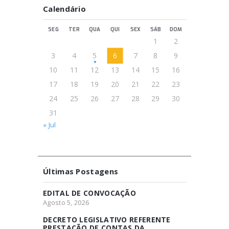
Calendário
SEG
TER
QUA
QUI
SEX
SÁB
DOM
1
2
3
4
5
6
7
8
9
10
11
12
13
14
15
16
17
18
19
20
21
22
23
24
25
26
27
28
29
30
31
« Jul
Últimas Postagens
EDITAL DE CONVOCAÇÃO
Agosto 5, 2026
DECRETO LEGISLATIVO REFERENTE
PRESTAÇÃO DE CONTAS DA