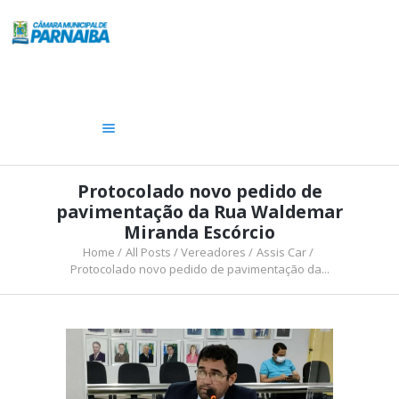
A CÂMARA
VEREADORES
LEGISLATIVO
OUVIDORIA
TRANSPARÊNCIA
Protocolado novo pedido de
pavimentação da Rua Waldemar
Miranda Escórcio
Home
All Posts
Vereadores
Assis Car
Protocolado novo pedido de pavimentação da...