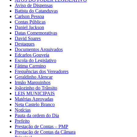
Aviso de Dispensas
Batista do Catanduvas
Carlson Pessoa
Contas Públicas
Daniel Jackson
Datas Comemorativas
David Soares
Destaques
Documentos Arquivados
Edcarlos Gouveia
Escola do Legislativo
Fátima Carmino
Frequências dos Vereadores
Geraldinho Alencar
Irmão Marquinhos
Joãozinho do Trânsito
LEIS MUNICIPAIS
Matérias Aprovadas
Neta Castelo Branco
Notícias
Pauta da ordem do Dia
Prefeito
Prestação de Contas – PMP
Prestação de Contas da Câmara