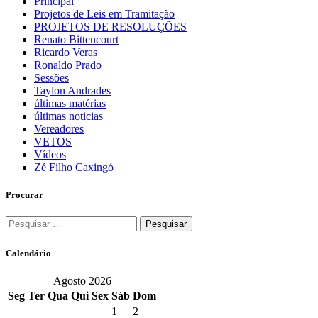
Principal
Projetos de Leis em Tramitação
PROJETOS DE RESOLUÇÕES
Renato Bittencourt
Ricardo Veras
Ronaldo Prado
Sessões
Taylon Andrades
últimas matérias
últimas noticias
Vereadores
VETOS
Vídeos
Zé Filho Caxingó
Procurar
Pesquisar
por:
Calendário
Agosto 2026
Seg
Ter
Qua
Qui
Sex
Sáb
Dom
1
2