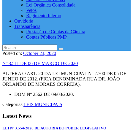
Lei Orgânica Consolidada
Vetos
Regimento Interno
Ouvidoria
Transparência
Prestação de Contas da Câmara
Contas Públicas PMP
Posted on:
October 23, 2020
Nº 3.511 DE 06 DE MARÇO DE 2020
ALTERA O ART. 20 DA LEI MUNICIPAL Nº 2.700 DE 05 DE
JUNHO DE 2012. (FICA DENOMINADA RUA DR. JOÃO
ORLANDO DE MORAES CORREIA).
DOM Nº 2562 DE 09/03/2020.
Categorias:
LEIS MUNICIPAIS
Latest News
LEI Nº 3.554/2020 DE AUTORIA DO PODER LEGISLATIVO