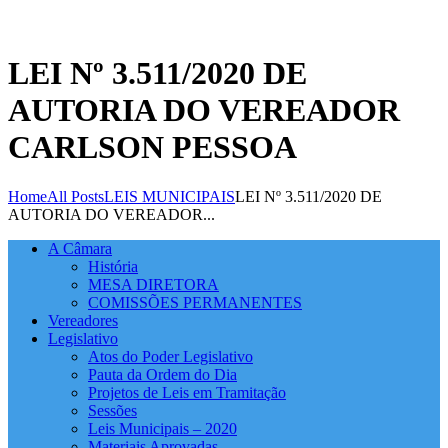
LEI Nº 3.511/2020 DE
AUTORIA DO VEREADOR
CARLSON PESSOA
Home
All Posts
LEIS MUNICIPAIS
LEI Nº 3.511/2020 DE
AUTORIA DO VEREADOR...
A Câmara
História
MESA DIRETORA
COMISSÕES PERMANENTES
Vereadores
Legislativo
Atos do Poder Legislativo
Pauta da Ordem do Dia
Projetos de Leis em Tramitação
Sessões
Leis Municipais – 2020
Materiais Aprovadas