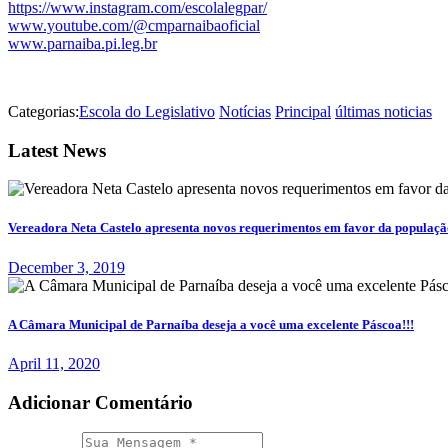
https://www.instagram.com/escolalegpar/
www.youtube.com/@cmparnaibaoficial
www.parnaiba.pi.leg.br
Categorias:
Escola do Legislativo
Notícias
Principal
últimas noticias
Latest News
Vereadora Neta Castelo apresenta novos requerimentos em favor da população
December 3, 2019
A Câmara Municipal de Parnaíba deseja a você uma excelente Páscoa!!!
April 11, 2020
Adicionar Comentário