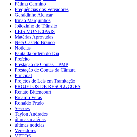
Fátima Carmino
Frequências dos Vereadores
Geraldinho Alencar
Irmão Marquinhos
Joãozinho do Trânsito
LEIS MUNICIPAIS
Matérias Aprovadas
Neta Castelo Branco
Notícias
Pauta da ordem do Dia
Prefeito
Prestação de Contas – PMP
Prestação de Contas da Câmara
Principal
Projetos de Leis em Tramitação
PROJETOS DE RESOLUÇÕES
Renato Bittencourt
Ricardo Veras
Ronaldo Prado
Sessões
Taylon Andrades
últimas matérias
últimas noticias
Vereadores
VETOS