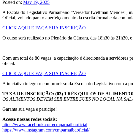
Posted on:
May 19, 2025
A Escola do Legislativo Parnaibano “Vereador Iweltman Mendes”, in
Oficial, voltado para o aperfeiçoamento da escrita formal e da comunic
CLICK AQUI E FAÇA SUA INSCRIÇÃO
O curso será realizado no Plenário da Câmara, das 18h30 às 21h30, e 
Com um total de 80 vagas, a capacitação é direcionada a servidores p
oficial.
CLICK AQUI E FAÇA SUA INSCRIÇÃO
A iniciativa integra o compromisso da Escola do Legislativo com a p
TAXA DE INSCRIÇÃO: (03) TRÊS QUILOS DE ALIMENT
OS ALIMENTOS DEVEM SER ENTREGUES NO LOCAL NA SALA
Garanta sua vaga e participe!
Acesse nossas redes sociais:
https://www.facebook.com/cmparnaibaoficial
https://www.instagram.com/cmparnaibaoficial/