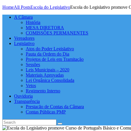
Home
All Posts
Escola do Legislativo
Escola do Legislativo promove C
A Câmara
História
MESA DIRETORA
COMISSÕES PERMANENTES
Vereadores
Legislativo
Atos do Poder Legislativo
Pauta da Ordem do Dia
Projetos de Leis em Tramitação
Sessões
Leis Municipais – 2020
Materiais Aprovadas
Lei Orgânica Consolidada
Vetos
Regimento Interno
Ouvidoria
Transparência
Prestação de Contas da Câmara
Contas Públicas PMP