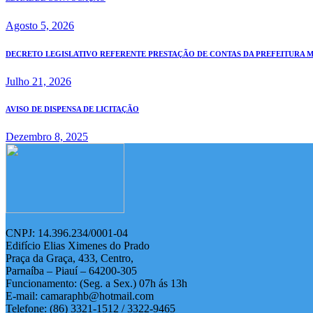
Agosto 5, 2026
DECRETO LEGISLATIVO REFERENTE PRESTAÇÃO DE CONTAS DA PREFEITURA MUN
Julho 21, 2026
AVISO DE DISPENSA DE LICITAÇÃO
Dezembro 8, 2025
CNPJ: 14.396.234/0001-04
Edifício Elias Ximenes do Prado
Praça da Graça, 433, Centro,
Parnaíba – Piauí – 64200-305
Funcionamento: (Seg. a Sex.) 07h ás 13h
E-mail: camaraphb@hotmail.com
Telefone: (86) 3321-1512 / 3322-9465