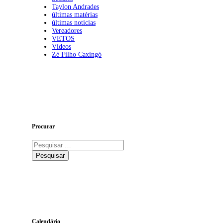
Taylon Andrades
últimas matérias
últimas noticias
Vereadores
VETOS
Vídeos
Zé Filho Caxingó
Procurar
Pesquisar
por:
Calendário