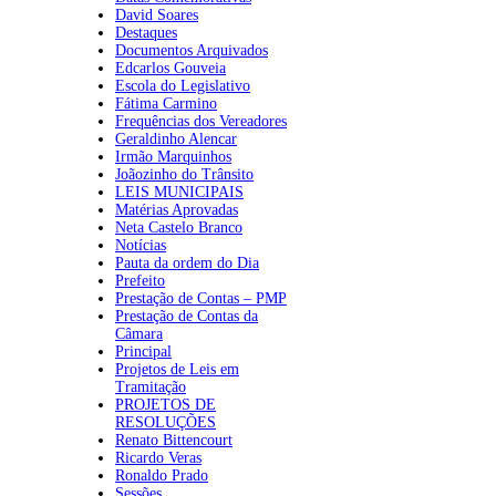
David Soares
Destaques
Documentos Arquivados
Edcarlos Gouveia
Escola do Legislativo
Fátima Carmino
Frequências dos Vereadores
Geraldinho Alencar
Irmão Marquinhos
Joãozinho do Trânsito
LEIS MUNICIPAIS
Matérias Aprovadas
Neta Castelo Branco
Notícias
Pauta da ordem do Dia
Prefeito
Prestação de Contas – PMP
Prestação de Contas da
Câmara
Principal
Projetos de Leis em
Tramitação
PROJETOS DE
RESOLUÇÕES
Renato Bittencourt
Ricardo Veras
Ronaldo Prado
Sessões