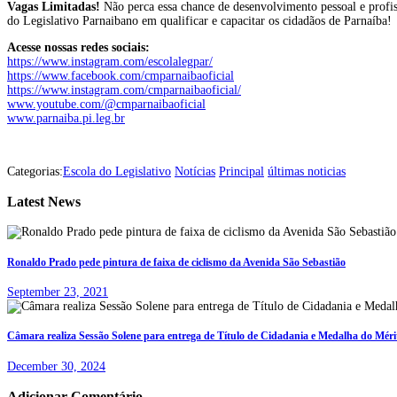
Vagas Limitadas!
Não perca essa chance de desenvolvimento pessoal e profi
do Legislativo Parnaibano em qualificar e capacitar os cidadãos de Parnaíba!
Acesse nossas redes sociais:
https://www.instagram.com/escolalegpar/
https://www.facebook.com/cmparnaibaoficial
https://www.instagram.com/cmparnaibaoficial/
www.youtube.com/@cmparnaibaoficial
www.parnaiba.pi.leg.br
Categorias:
Escola do Legislativo
Notícias
Principal
últimas noticias
Latest News
Ronaldo Prado pede pintura de faixa de ciclismo da Avenida São Sebastião
September 23, 2021
Câmara realiza Sessão Solene para entrega de Título de Cidadania e Medalha do Mérit
December 30, 2024
Adicionar Comentário