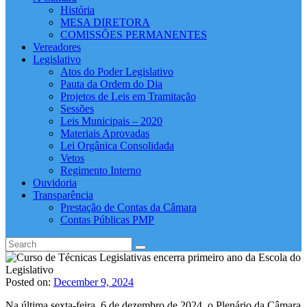
História
MESA DIRETORA
COMISSÕES PERMANENTES
Vereadores
Legislativo
Atos do Poder Legislativo
Pauta da Ordem do Dia
Projetos de Leis em Tramitação
Sessões
Leis Municipais – 2020
Materiais Aprovadas
Lei Orgânica Consolidada
Vetos
Regimento Interno
Ouvidoria
Transparência
Prestação de Contas da Câmara
Contas Públicas PMP
Posted on:
December 9, 2024
Na última sexta-feira, 6 de dezembro de 2024, o Plenário da Câmara