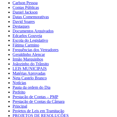
Carlson Pessoa
Contas Públicas
Daniel Jackson
Datas Comemorativas
David Soares
Destaques
Documentos Arquivados
Edcarlos Gouveia
Escola do Legislativo
Fátima Carmino
Frequências dos Vereadores
Geraldinho Alencar
Irmão Marquinhos
Joãozinho do Trânsito
LEIS MUNICIPAIS
Matérias Aprovadas
Neta Castelo Branco
Notícias
Pauta da ordem do Dia
Prefeito
Prestação de Contas – PMP
Prestação de Contas da Câmara
Principal
Projetos de Leis em Tramitação
PROJETOS DE RESOLUÇÕES