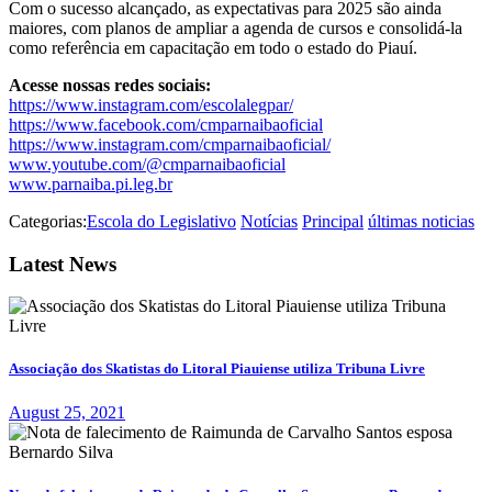
Com o sucesso alcançado, as expectativas para 2025 são ainda
maiores, com planos de ampliar a agenda de cursos e consolidá-la
como referência em capacitação em todo o estado do Piauí.
Acesse nossas redes sociais:
https://www.instagram.com/escolalegpar/
https://www.facebook.com/cmparnaibaoficial
https://www.instagram.com/cmparnaibaoficial/
www.youtube.com/@cmparnaibaoficial
www.parnaiba.pi.leg.br
Categorias:
Escola do Legislativo
Notícias
Principal
últimas noticias
Latest News
Associação dos Skatistas do Litoral Piauiense utiliza Tribuna Livre
August 25, 2021