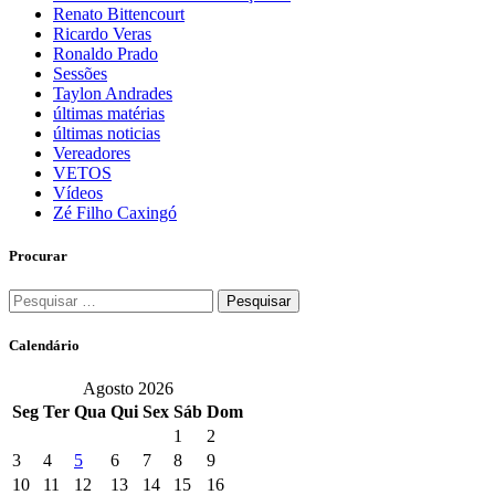
Renato Bittencourt
Ricardo Veras
Ronaldo Prado
Sessões
Taylon Andrades
últimas matérias
últimas noticias
Vereadores
VETOS
Vídeos
Zé Filho Caxingó
Procurar
Pesquisar
por:
Calendário
Agosto 2026
Seg
Ter
Qua
Qui
Sex
Sáb
Dom
1
2
3
4
5
6
7
8
9
10
11
12
13
14
15
16