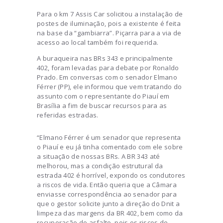
Para o km 7 Assis Car solicitou a instalação de
postes de iluminação, pois a existente é feita
na base da “gambiarra”. Piçarra para a via de
acesso ao local também foi requerida.
A buraqueira nas BRs 343 e principalmente
402, foram levadas para debate por Ronaldo
Prado. Em conversas com o senador Elmano
Férrer (PP), ele informou que vem tratando do
assunto com o representante do Piauí em
Brasília a fim de buscar recursos para as
referidas estradas.
“Elmano Férrer é um senador que representa
o Piauí e eu já tinha comentado com ele sobre
a situação de nossas BRs. A BR 343 até
melhorou, mas a condição estrutural da
estrada 402 é horrível, expondo os condutores
a riscos de vida. Então queria que a Câmara
enviasse correspondência ao senador para
que o gestor solicite junto a direção do Dnit a
limpeza das margens da BR 402, bem como da
recuperação do asfalto, pois os riscos de