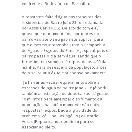
em frente a Rodoviária de Parnaíba.
A constante falta d’água nas torneiras das
residências do Bairro João 23 foi reclamada
por Assis Car (PROS). De acordo com ele,
quase que diariamente os moradores do
bairro vão até o seu gabinete suplicar para
que o mesmo intervenha junto a Companhia
de Águas e Esgotos do Piauí (Agespisa), pois o
bairro passa o dia sem água, sendo que o
fornecimento somente é reparado às 4:00 da
manhã. Para desespero da população, antes
de o sol raiar a água é suspensa novamente.
“Já fiz várias vezes requerimento sobre a
escassez de água no bairro João 23 e já pedi
também a instalação de duas caixas d’água de
10 mil litros para amenizar o sofrimento da
população, mas até o momento não obtive
respostas”, expôs. Dada a gravidade do
problema, Zé Filho Caxingó (PL) e Ricardo
Veras (Republicanos), pediram para se
associar ao pleito.