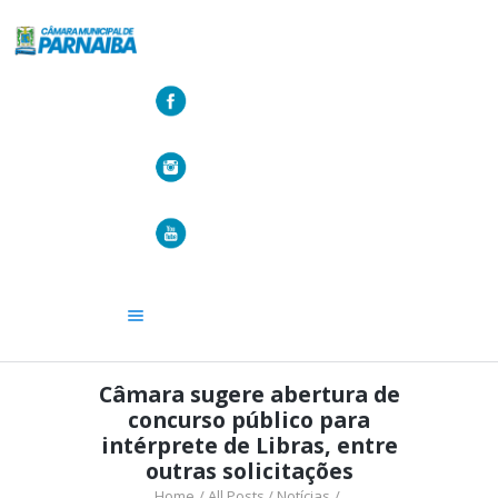
A CÂMARA
VEREADORES
LEGISLATIVO
OUVIDORIA
TRANSPARÊNCIA
Câmara sugere abertura de
concurso público para
intérprete de Libras, entre
outras solicitações
Home
All Posts
Notícias