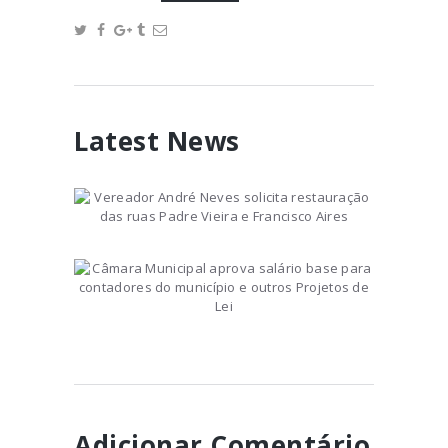
Latest News
Vereador André Neves
solicita restauração das
ruas Padre Vieira e Francisco
December 12, 2019
Aires
Câmara Municipal aprova
salário base para
contadores do município e
August 22, 2023
outros Projetos de Lei
Adicionar Comentário